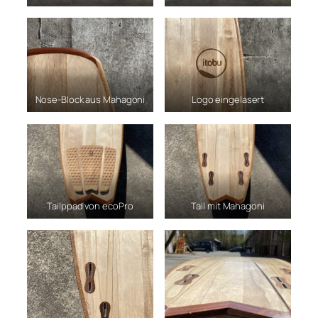
Nose-Block aus Mahagoni
Logo eingelasert
Tailppad von ecoPro
Tail mit Mahagoni