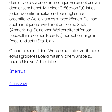
dem er viele schöne Erinnerungen verbindet und an
dem er sehr hängt. Mit einer Größe von 6,0′ ist es
jedoch ziemlich radikal und benötigt schon
ordentliche Wellen, um es nutzen können. Da man
auch nicht jünger wird, liegt der kleine Stick
(Anmerkung: So nennen Wellenreiter offenbar
liebevoll ihre kleinen Boards…) nun schön lange im
Regal und setzt Staub an.
Ollo kam nun mit dem Wunsch auf mich zu, ihm ein
etwas größeres Board mit ähnlichem Shape zu
bauen. Und voilá, hier ist es.
(mehr …)
9. Juni 2021