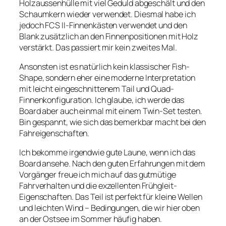
Holzaussenhülle mit viel Geduld abgeschält und den
Schaumkern wieder verwendet. Diesmal habe ich
jedoch FCS II-Finnenkästen verwendet und den
Blank zusätzlich an den Finnenpositionen mit Holz
verstärkt. Das passiert mir kein zweites Mal.
Ansonsten ist es natürlich kein klassischer Fish-
Shape, sondern eher eine moderne Interpretation
mit leicht eingeschnittenem Tail und Quad-
Finnenkonfiguration. Ich glaube, ich werde das
Board aber auch einmal mit einem Twin-Set testen.
Bin gespannt, wie sich das bemerkbar macht bei den
Fahreigenschaften.
Ich bekomme irgendwie gute Laune, wenn ich das
Board ansehe. Nach den guten Erfahrungen mit dem
Vorgänger freue ich mich auf das gutmütige
Fahrverhalten und die exzellenten Frühgleit-
Eigenschaften. Das Teil ist perfekt für kleine Wellen
und leichten Wind – Bedingungen, die wir hier oben
an der Ostsee im Sommer häufig haben.