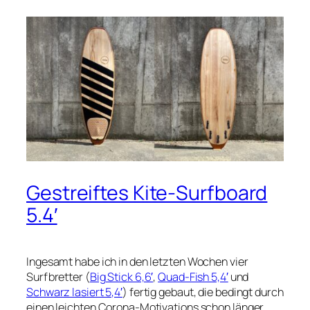
Gestreiftes Kite-Surfboard
5.4′
Ingesamt habe ich in den letzten Wochen vier
Surfbretter (
Big Stick 6,6′
,
Quad-Fish 5,4′
und
Schwarz lasiert 5,4′
) fertig gebaut, die bedingt durch
einen leichten Corona-Motivations schon länger