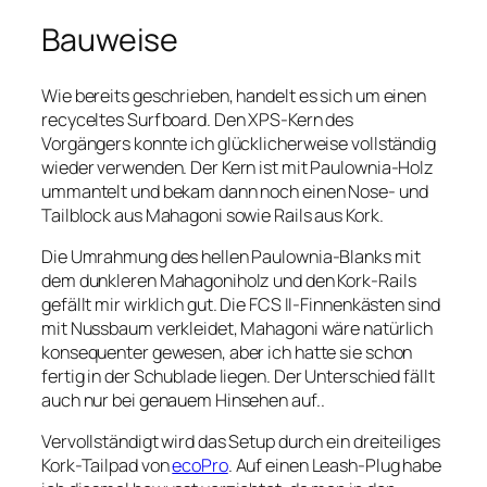
Bauweise
Wie bereits geschrieben, handelt es sich um einen
recyceltes Surfboard. Den XPS-Kern des
Vorgängers konnte ich glücklicherweise vollständig
wieder verwenden. Der Kern ist mit Paulownia-Holz
ummantelt und bekam dann noch einen Nose- und
Tailblock aus Mahagoni sowie Rails aus Kork.
Die Umrahmung des hellen Paulownia-Blanks mit
dem dunkleren Mahagoniholz und den Kork-Rails
gefällt mir wirklich gut. Die FCS II-Finnenkästen sind
mit Nussbaum verkleidet, Mahagoni wäre natürlich
konsequenter gewesen, aber ich hatte sie schon
fertig in der Schublade liegen. Der Unterschied fällt
auch nur bei genauem Hinsehen auf..
Vervollständigt wird das Setup durch ein dreiteiliges
Kork-Tailpad von
ecoPro
. Auf einen Leash-Plug habe