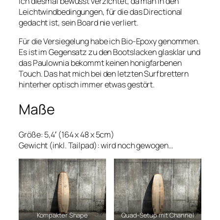
ich diesmal bewusst verzichtet, da man in den
Leichtwindbedingungen, für die das Directional
gedacht ist, sein Board nie verliert.
Für die Versiegelung habe ich Bio-Epoxy genommen.
Es ist im Gegensatz zu den Bootslacken glasklar und
das Paulownia bekommt keinen honigfarbenen
Touch. Das hat mich bei den letzten Surfbrettern
hinterher optisch immer etwas gestört.
Maße
Größe: 5,4′ (164 x 48 x 5cm)
Gewicht (inkl. Tailpad): wird noch gewogen…
Kompakter Shape
Quad-Setup mit Channel