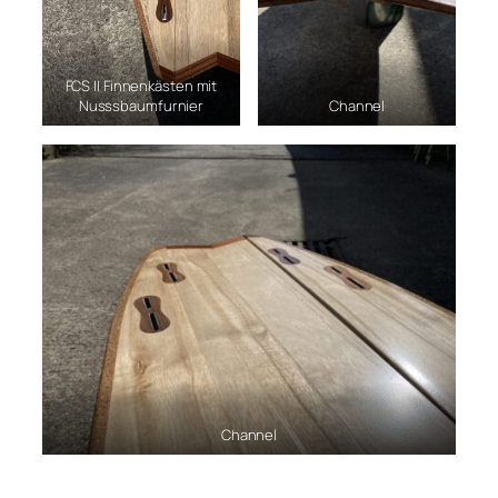
FCS II Finnenkästen mit
Nusssbaumfurnier
Channel
Channel