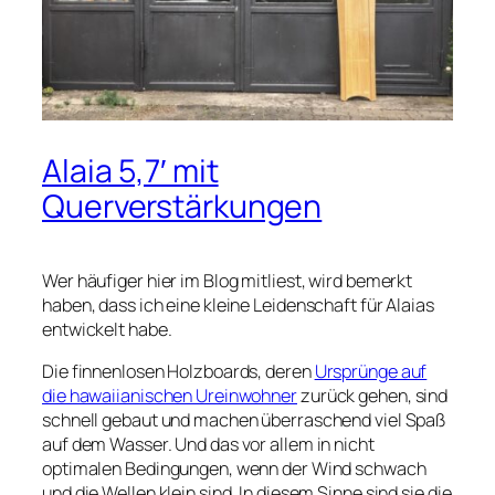
Alaia 5,7′ mit
Querverstärkungen
Wer häufiger hier im Blog mitliest, wird bemerkt
haben, dass ich eine kleine Leidenschaft für Alaias
entwickelt habe.
Die finnenlosen Holzboards, deren
Ursprünge auf
die hawaiianischen Ureinwohner
zurück gehen, sind
schnell gebaut und machen überraschend viel Spaß
auf dem Wasser. Und das vor allem in nicht
optimalen Bedingungen, wenn der Wind schwach
und die Wellen klein sind. In diesem Sinne sind sie die