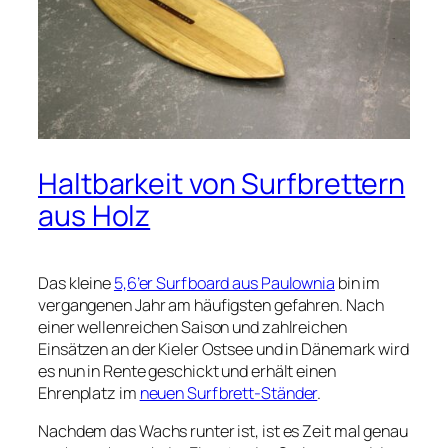
Haltbarkeit von Surfbrettern
aus Holz
Das kleine
5,6’er Surfboard aus Paulownia
bin im
vergangenen Jahr am häufigsten gefahren. Nach
einer wellenreichen Saison und zahlreichen
Einsätzen an der Kieler Ostsee und in Dänemark wird
es nun in Rente geschickt und erhält einen
Ehrenplatz im
neuen Surfbrett-Ständer
.
Nachdem das Wachs runter ist, ist es Zeit mal genau