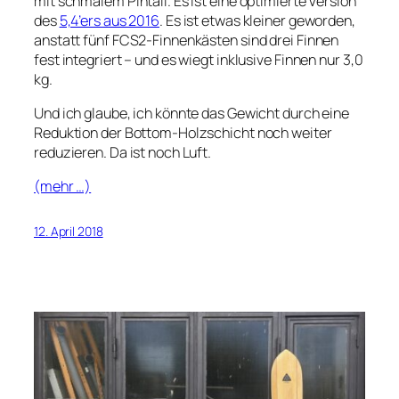
mit schmalem Pintail. Es ist eine optimierte Version
des
5,4’ers aus 2016
. Es ist etwas kleiner geworden,
anstatt fünf FCS2-Finnenkästen sind drei Finnen
fest integriert – und es wiegt inklusive Finnen nur 3,0
kg.
Und ich glaube, ich könnte das Gewicht durch eine
Reduktion der Bottom-Holzschicht noch weiter
reduzieren. Da ist noch Luft.
(mehr …)
12. April 2018