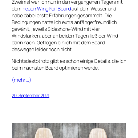
Zweimal war ich nun in den vergangenen Tagen mit
dem
neuen Wing Foil Board
auf dem Wasser und
habe dabei erste Erfahrungen gesammelt. Die
Bedingungen hatte ich extra anfängerfreundlich
gewählt, jeweils Sideshore-Wind mit vier
Windstärken, aber an beiden Tagen ließ der Wind
dann nach. Geflogen bin ich mit dem Board
deswegen leider noch nicht.
Nichtsdestotrotz gibt es schon einige Details, die ich
beim nächsten Board optimieren werde.
(mehr …)
20. September 2021