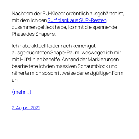
Nachdem der PU-Kleber ordentlich ausgehärtet ist,
mit dem ich den
Surfblank aus SUP-Resten
zusammen geklebt habe, kommt die spannende
Phase des Shapens.
Ich habe aktuell leider noch keinen gut
ausgeleuchteten Shape-Raum, weswegen ich mir
mit Hilfslinien behelfe. Anhand der Markierungen
bearbeitete ich den massiven Schaumblock und
näherte mich so schrittweise der endgültigen Form
an.
(mehr …)
2. August 2021