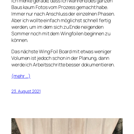
Ich merke gerade, dass ich während des ganzen
Baus kaum Fotos vom Prozess gemacht habe.
Immer nur nach Anschluss der einzelnen Phasen.
Aber ich wollte einfach möglichst schnell fertig
werden, um im dem sich zu Ende neigenden
Sommer noch mit dem Wingfoilen beginnen zu
können.
Das nächste Wing Foil Board mit etwas weniger
Volumen ist jedoch schon in der Planung, dann
werde ich Arbeitsschritte besser dokumentieren.
(mehr …)
23. August 2021