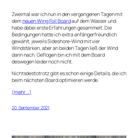
Zweimal war ich nun in den vergangenen Tagen mit
dem
neuen Wing Foil Board
auf dem Wasser und
habe dabei erste Erfahrungen gesammelt. Die
Bedingungen hatte ich extra anfängerfreundlich
gewählt, jeweils Sideshore-Wind mit vier
Windstärken, aber an beiden Tagen ließ der Wind
dann nach. Geflogen bin ich mit dem Board
deswegen leider noch nicht.
Nichtsdestotrotz gibt es schon einige Details, die ich
beim nächsten Board optimieren werde.
(mehr …)
20. September 2021