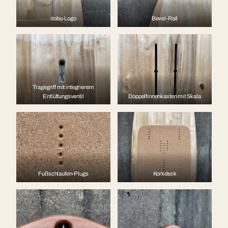
itobu-Logo
Bevel-Rail
Tragegriff mit integrierem
Entlüftungsventil
Doppelfinnenkasten mit Skala
Fußschlaufen-Plugs
Korkdeck