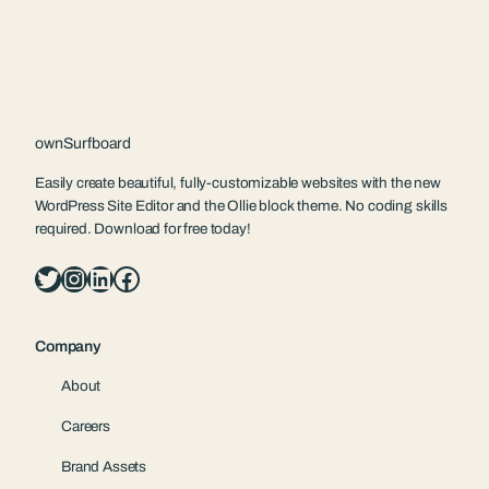
ownSurfboard
Easily create beautiful, fully-customizable websites with the new
WordPress Site Editor and the Ollie block theme. No coding skills
required. Download for free today!
Twitter
Instagram
LinkedIn
Facebook
Company
About
Careers
Brand Assets