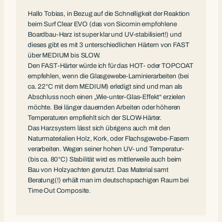
Hallo Tobias, in Bezug auf die Schnelligkeit der Reaktion
beim Surf Clear EVO (das von Sicomin empfohlene
Boardbau-Harz ist super klar und UV-stabilisiert!) und
dieses gibt es mit 3 unterschiedlichen Härtern von FAST
über MEDIUM bis SLOW.
Den FAST-Härter würde ich für das HOT- oder TOPCOAT
empfehlen, wenn die Glasgewebe-Laminierarbeiten (bei
ca. 22°C mit dem MEDIUM) erledigt sind und man als
Abschluss noch einen „Wie-unter-Glas-Effekt“ erzielen
möchte. Bei länger dauernden Arbeiten oder höheren
Temperaturen empfiehlt sich der SLOW-Härter.
Das Harzsystem lässt sich übrigens auch mit den
Naturmaterialien Holz, Kork, oder Flachsgewebe-Fasern
verarbeiten. Wegen seiner hohen UV- und Temperatur-
(bis ca. 80°C) Stabilität wird es mittlerweile auch beim
Bau von Holzyachten genutzt. Das Material samt
Beratung(!) erhält man im deutschsprachigen Raum bei
Time Out Composite.