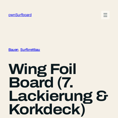
Zum
Inhalt
ownSurfboard
springen
Bauen
, 
Surfbrettbau
Wing Foil
Board (7.
Lackierung &
Korkdeck)