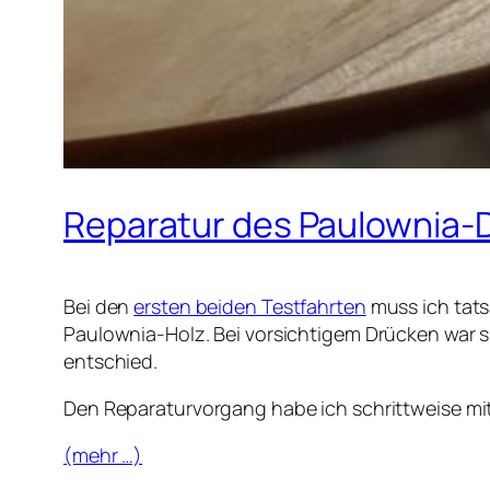
Reparatur des Paulownia-
Bei den
ersten beiden Testfahrten
muss ich tats
Paulownia-Holz. Bei vorsichtigem Drücken war 
entschied.
Den Reparaturvorgang habe ich schrittweise mi
(mehr …)