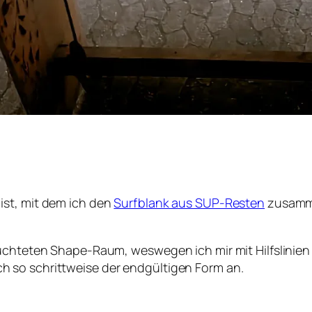
ist, mit dem ich den
Surfblank aus SUP-Resten
zusamme
euchteten Shape-Raum, weswegen ich mir mit Hilfslinie
 so schrittweise der endgültigen Form an.