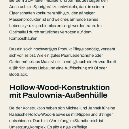
Bei dem SUP hatten Michael und Jannek deswegen den
Anspruch ein Sportgerät zu entwickeln, dass in seinen
Eigenschaften konkurrenzhähig zu den gängigen
Massenprodukten ist und welches am Ende seines
Lebenszykluzs problemlos entsorgt werden kann. Im
Optimalfall durch natürliches Verrotten auf dem
Komposthaufen.
Das ein solch hochwertiges Produkt Pflege benötigt, versteht
sich von selbst. Wie ein gutes Paar Lederschuhe oder
Gartenmöbel aus Massivholz, benötigt auch ein Holzsurfbrett
alljährlich etwas Liebe und eine Auffrischung mit Öl oder
Bootslack.
Hollow-Wood-Konstruktion
mit Paulownia-Außenhülle
Bei der Konstruktion haben sich Michael und Jannek für eine
klassische Hollow-Wood-Bauweise mit Rippen und Stringer
entschieden. Durch die Vertiefung im Standbereich ist
Umsetzung komplex. Es gibt einige kniffelige