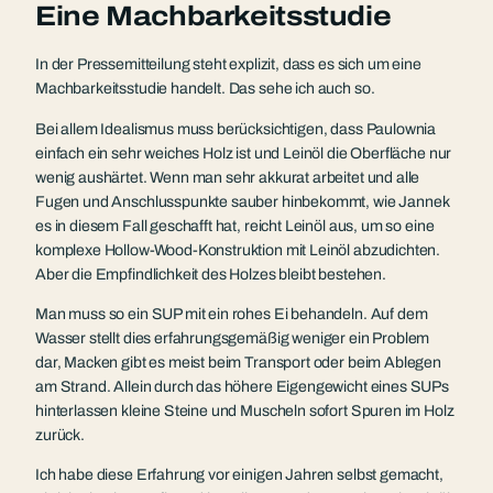
Eine Machbarkeitsstudie
In der Pressemitteilung steht explizit, dass es sich um eine
Machbarkeitsstudie handelt. Das sehe ich auch so.
Bei allem Idealismus muss berücksichtigen, dass Paulownia
einfach ein sehr weiches Holz ist und Leinöl die Oberfläche nur
wenig aushärtet. Wenn man sehr akkurat arbeitet und alle
Fugen und Anschlusspunkte sauber hinbekommt, wie Jannek
es in diesem Fall geschafft hat, reicht Leinöl aus, um so eine
komplexe Hollow-Wood-Konstruktion mit Leinöl abzudichten.
Aber die Empfindlichkeit des Holzes bleibt bestehen.
Man muss so ein SUP mit ein rohes Ei behandeln. Auf dem
Wasser stellt dies erfahrungsgemäßig weniger ein Problem
dar, Macken gibt es meist beim Transport oder beim Ablegen
am Strand. Allein durch das höhere Eigengewicht eines SUPs
hinterlassen kleine Steine und Muscheln sofort Spuren im Holz
zurück.
Ich habe diese Erfahrung vor einigen Jahren selbst gemacht,