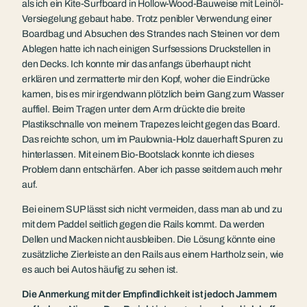
als ich ein Kite-Surfboard in Hollow-Wood-Bauweise mit Leinöl-
Versiegelung gebaut habe. Trotz penibler Verwendung einer
Boardbag und Absuchen des Strandes nach Steinen vor dem
Ablegen hatte ich nach einigen Surfsessions Druckstellen in
den Decks. Ich konnte mir das anfangs überhaupt nicht
erklären und zermatterte mir den Kopf, woher die Eindrücke
kamen, bis es mir irgendwann plötzlich beim Gang zum Wasser
auffiel. Beim Tragen unter dem Arm drückte die breite
Plastikschnalle von meinem Trapezes leicht gegen das Board.
Das reichte schon, um im Paulownia-Holz dauerhaft Spuren zu
hinterlassen. Mit einem Bio-Bootslack konnte ich dieses
Problem dann entschärfen. Aber ich passe seitdem auch mehr
auf.
Bei einem SUP lässt sich nicht vermeiden, dass man ab und zu
mit dem Paddel seitlich gegen die Rails kommt. Da werden
Dellen und Macken nicht ausbleiben. Die Lösung könnte eine
zusätzliche Zierleiste an den Rails aus einem Hartholz sein, wie
es auch bei Autos häufig zu sehen ist.
Die Anmerkung mit der Empfindlichkeit ist jedoch Jammern