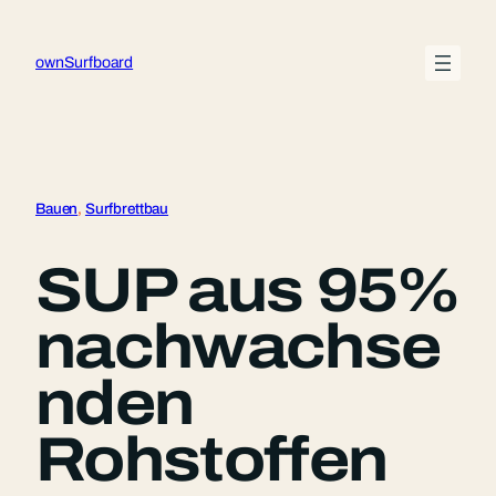
Zum
Inhalt
ownSurfboard
springen
Bauen
, 
Surfbrettbau
SUP aus 95%
nachwachse
nden
Rohstoffen