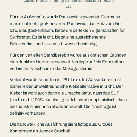
Quelle: Pressemitteilung von Zeroemissions.eu / Board
Lab
Für die Außenhülle wurde Paulownia verwendet. Das muss
man nicht mehr groß erklären. Paulownia, das Holz vom Kiri-
bzw. Blauglockenbaum, bietet die perfekten Eigenschaften für
Surfbretter. Es ist leicht, bietet eine ausreichenende
Belastbarkeit und ist ziemlich wasserbeständig.
Für den vertieften Standbereich wurde aus optischen Gründen
eine dunklere Holzart verwendet. Ich tippe auf ein Formteil aus
verleimten Nussbaum- oder Mahagonifurnier.
Verleimt wurde sicherlich mit PU-Leim. Im Wasserbereich ist
bisher leider umweltfreundliche Klebealternative in Sicht. Der
Kleber ist wohl auch dann die Ursache dafür, dass das SUP
(noch) nicht 100% nachhaltig ist. Ich bin aber optimistisch, dass
die Industrie hier noch etwas entwickelt. Die Nachfrage ist
definitiv vorhanden.
Die handwerkliche Ausführung sieht tiptop aus. Großes
Kompliment an Jannek Grocholl.