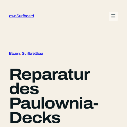
Zum
Inhalt
ownSurfboard
springen
Bauen
, 
Surfbrettbau
Reparatur
des
Paulownia-
Decks