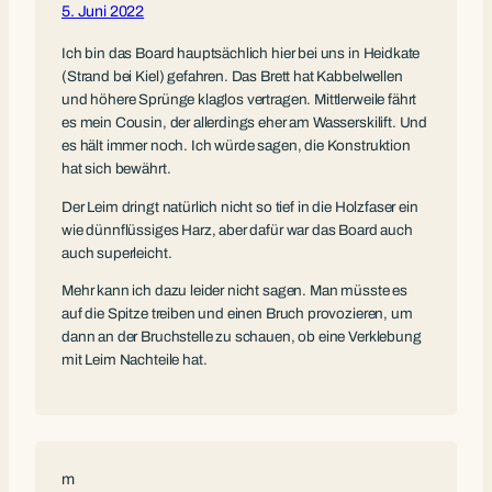
5. Juni 2022
Ich bin das Board hauptsächlich hier bei uns in Heidkate
(Strand bei Kiel) gefahren. Das Brett hat Kabbelwellen
und höhere Sprünge klaglos vertragen. Mittlerweile fährt
es mein Cousin, der allerdings eher am Wasserskilift. Und
es hält immer noch. Ich würde sagen, die Konstruktion
hat sich bewährt.
Der Leim dringt natürlich nicht so tief in die Holzfaser ein
wie dünnflüssiges Harz, aber dafür war das Board auch
auch superleicht.
Mehr kann ich dazu leider nicht sagen. Man müsste es
auf die Spitze treiben und einen Bruch provozieren, um
dann an der Bruchstelle zu schauen, ob eine Verklebung
mit Leim Nachteile hat.
m