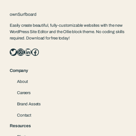
ownSurfboard
Easily create beautiful, fully-customizable websites with the new
WordPress Site Editor and the Ollie block theme. No coding skills
required. Download for free today!
Twitter
Instagram
LinkedIn
Facebook
Company
About
Careers
Brand Assets
Contact
Resources