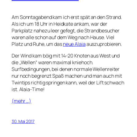
Am Sonntagabend kam ich erst spät an den Strand.
Als ich um 18 Uhr in Heidkate ankam, war der
Parkplatz nahezu leer gefegt, die Strandbesucher
waren alle schon auf dem Weg nach Hause. Viel
Platz und Ruhe, um das
neue Alaia
auszuprobieren.
Der Wind kam böig mit 14-20 Knoten aus West und
die „Wellen“ waren maximal kniehoch.
Surfbedingungen, bei denen normale Wellenreiter
nur noch begrenzt Spaß machen und man auch mit
Twintips richtig springen kann, weil der Lift schwach
ist. Alaia-Time!
(mehr …)
30. Mai 2017