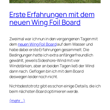
Erste Erfahrungen mit dem
neuen Wing Foil Board
Zweimal war ich nun in den vergangenen Tagen mit
dem
neuen Wing Foil Board
auf dem Wasser und
habe dabei erste Erfahrungen gesammelt. Die
Bedingungen hatte ich extra anfängerfreundlich
gewählt, jeweils Sideshore-Wind mit vier
Windstärken, aber an beiden Tagen ließ der Wind
dann nach. Geflogen bin ich mit dem Board
deswegen leider noch nicht.
Nichtsdestotrotz gibt es schon einige Details, die ich
beim nächsten Board optimieren werde.
(mehr …)