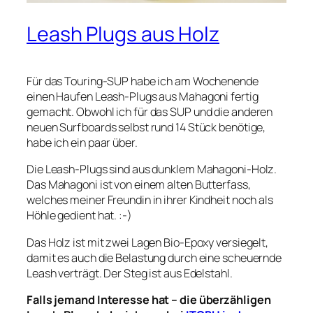
Leash Plugs aus Holz
Für das Touring-SUP habe ich am Wochenende
einen Haufen Leash-Plugs aus Mahagoni fertig
gemacht. Obwohl ich für das SUP und die anderen
neuen Surfboards selbst rund 14 Stück benötige,
habe ich ein paar über.
Die Leash-Plugs sind aus dunklem Mahagoni-Holz.
Das Mahagoni ist von einem alten Butterfass,
welches meiner Freundin in ihrer Kindheit noch als
Höhle gedient hat. :-)
Das Holz ist mit zwei Lagen Bio-Epoxy versiegelt,
damit es auch die Belastung durch eine scheuernde
Leash verträgt. Der Steg ist aus Edelstahl.
Falls jemand Interesse hat – die überzähligen