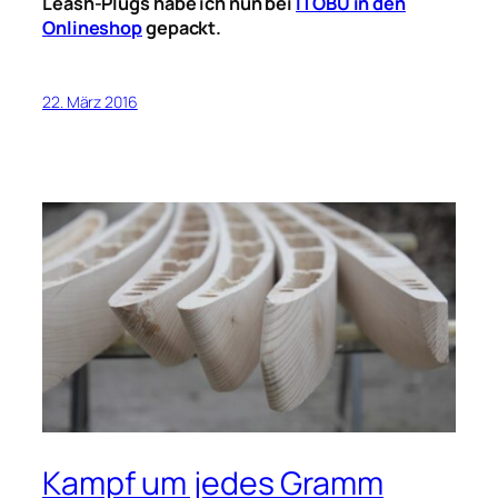
Leash-Plugs habe ich nun bei
ITOBU in den
Onlineshop
gepackt.
22. März 2016
Kampf um jedes Gramm