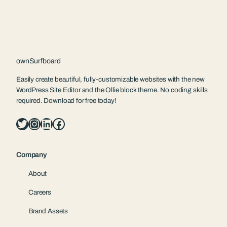
ownSurfboard
Easily create beautiful, fully-customizable websites with the new
WordPress Site Editor and the Ollie block theme. No coding skills
required. Download for free today!
Twitter
Instagram
LinkedIn
Facebook
Company
About
Careers
Brand Assets