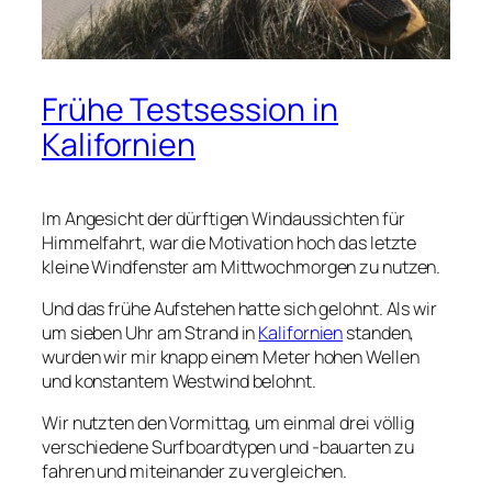
Frühe Testsession in
Kalifornien
Im Angesicht der dürftigen Windaussichten für
Himmelfahrt, war die Motivation hoch das letzte
kleine Windfenster am Mittwochmorgen zu nutzen.
Und das frühe Aufstehen hatte sich gelohnt. Als wir
um sieben Uhr am Strand in
Kalifornien
standen,
wurden wir mir knapp einem Meter hohen Wellen
und konstantem Westwind belohnt.
Wir nutzten den Vormittag, um einmal drei völlig
verschiedene Surfboardtypen und -bauarten zu
fahren und miteinander zu vergleichen.