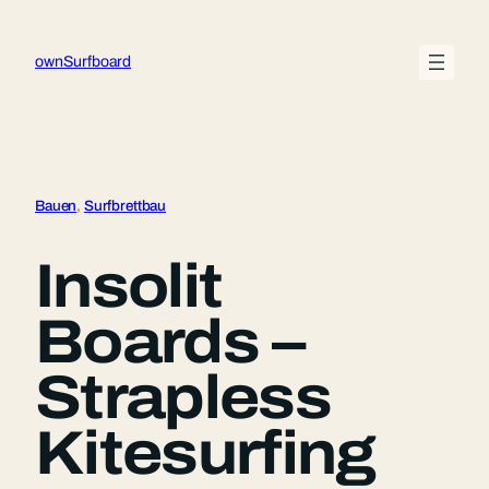
Zum
Inhalt
ownSurfboard
springen
Bauen
, 
Surfbrettbau
Insolit
Boards –
Strapless
Kitesurfing