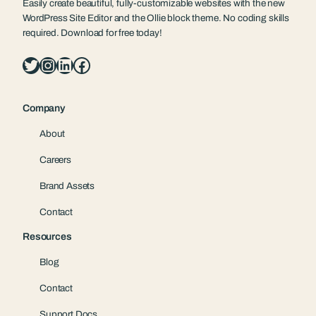
Easily create beautiful, fully-customizable websites with the new
WordPress Site Editor and the Ollie block theme. No coding skills
required. Download for free today!
Twitter
Instagram
LinkedIn
Facebook
Company
About
Careers
Brand Assets
Contact
Resources
Blog
Contact
Support Docs