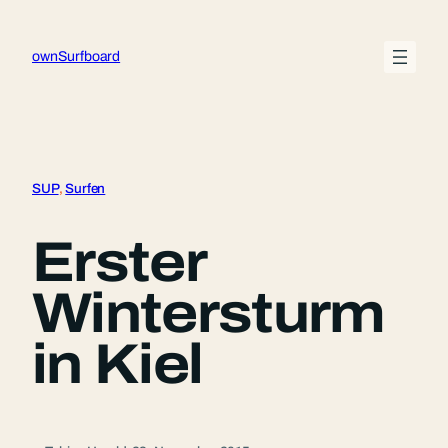
Zum
Inhalt
ownSurfboard
springen
SUP
, 
Surfen
Erster
Wintersturm
in Kiel