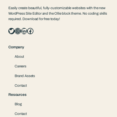
Easily create beautiful, fully-customizable websites with the new
WordPress Site Editor and the Ollie block theme. No coding skills
required. Download for free today!
Twitter
Instagram
LinkedIn
Facebook
Company
About
Careers
Brand Assets
Contact
Resources
Blog
Contact