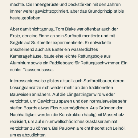
machte. Die Innengerüste und Deckstärken mit den Jahren
immer weiter gewichtsoptimiert, aber das Grundprinzip ist bis
heute geblieben.
Aber damit nicht genug, Tom Blake war offenbar auch der
Erste, der eine Finne an sein Surfbrett montierte und mit
Segeln auf Surfbretter experimentierte. Er entwickelte
anscheinend auch als Erster ein wasserdichtes
Kameragehäuse, baute eine leichte Rettungsboje aus
Aluminium sowie ein Paddleboard für Rettungsschwimmer. Ein
echter Taussendsassa.
Interessanterweise gibt es aktuell auch Surfbrettbauer, deren
Lösungsansätze sich wieder mehr an den traditionellen
Bauweisen annähern. Auf die Längsstringer wird wieder
verzichtet, um Gewicht zu sparen und den normalerweise sehr
steifen Boards etwas Flex zu ermöglichen. Aus Gründen der
Nachhaltigkeit werden die Konstruktion häufig mit Massivholz
realisiert, um auf ein umweltschädliches Glasfaserlaminat
verzichten zu können. Bei Paulownia reicht theoretisch Leinöl,
um es abzudichten.