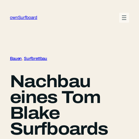
Zum
Inhalt
ownSurfboard
springen
Bauen
, 
Surfbrettbau
Nachbau
eines Tom
Blake
Surfboards