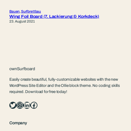
Bauen
, 
Surfbrettbau
Wing Foil Board (7. Lackierung & Korkdeck)
23. August 2021
ownSurfboard
Easily create beautiful, fully-customizable websites with the new
WordPress Site Editor and the Ollie block theme. No coding skills
required. Download for free today!
Twitter
Instagram
LinkedIn
Facebook
Company