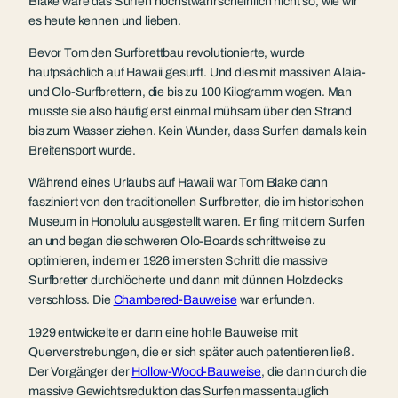
Blake wäre das Surfen höchstwahrscheinlich nicht so, wie wir
es heute kennen und lieben.
Bevor Tom den Surfbrettbau revolutionierte, wurde
hautpsächlich auf Hawaii gesurft. Und dies mit massiven Alaia-
und Olo-Surfbrettern, die bis zu 100 Kilogramm wogen. Man
musste sie also häufig erst einmal mühsam über den Strand
bis zum Wasser ziehen. Kein Wunder, dass Surfen damals kein
Breitensport wurde.
Während eines Urlaubs auf Hawaii war Tom Blake dann
fasziniert von den traditionellen Surfbretter, die im historischen
Museum in Honolulu ausgestellt waren. Er fing mit dem Surfen
an und began die schweren Olo-Boards schrittweise zu
optimieren, indem er 1926 im ersten Schritt die massive
Surfbretter durchlöcherte und dann mit dünnen Holzdecks
verschloss. Die
Chambered-Bauweise
war erfunden.
1929 entwickelte er dann eine hohle Bauweise mit
Querverstrebungen, die er sich später auch patentieren ließ.
Der Vorgänger der
Hollow-Wood-Bauweise
, die dann durch die
massive Gewichtsreduktion das Surfen massentauglich