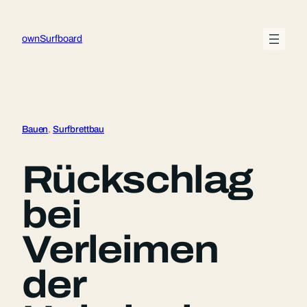
Zum
Inhalt
ownSurfboard
springen
Bauen
, 
Surfbrettbau
Rückschlag
bei
Verleimen
der