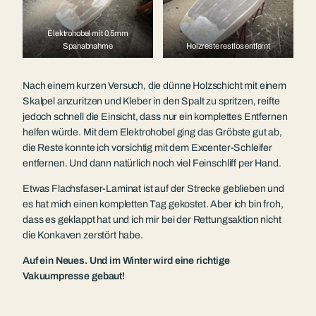
Elektrohobel mit 0,5mm
Spanabnahme
Holzreste restlos entfernt
Nach einem kurzen Versuch, die dünne Holzschicht mit einem
Skalpel anzuritzen und Kleber in den Spalt zu spritzen, reifte
jedoch schnell die Einsicht, dass nur ein komplettes Entfernen
helfen würde. Mit dem Elektrohobel ging das Gröbste gut ab,
die Reste konnte ich vorsichtig mit dem Excenter-Schleifer
entfernen. Und dann natürlich noch viel Feinschliff per Hand.
Etwas Flachsfaser-Laminat ist auf der Strecke geblieben und
es hat mich einen kompletten Tag gekostet. Aber ich bin froh,
dass es geklappt hat und ich mir bei der Rettungsaktion nicht
die Konkaven zerstört habe.
Auf ein Neues. Und im Winter wird eine richtige
Vakuumpresse gebaut!