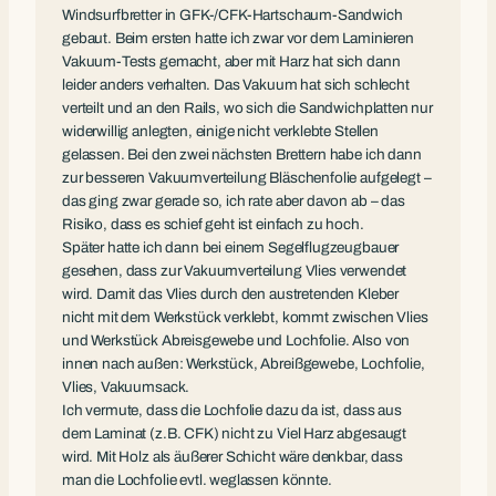
Windsurfbretter in GFK-/CFK-Hartschaum-Sandwich
gebaut. Beim ersten hatte ich zwar vor dem Laminieren
Vakuum-Tests gemacht, aber mit Harz hat sich dann
leider anders verhalten. Das Vakuum hat sich schlecht
verteilt und an den Rails, wo sich die Sandwichplatten nur
widerwillig anlegten, einige nicht verklebte Stellen
gelassen. Bei den zwei nächsten Brettern habe ich dann
zur besseren Vakuumverteilung Bläschenfolie aufgelegt –
das ging zwar gerade so, ich rate aber davon ab – das
Risiko, dass es schief geht ist einfach zu hoch.
Später hatte ich dann bei einem Segelflugzeugbauer
gesehen, dass zur Vakuumverteilung Vlies verwendet
wird. Damit das Vlies durch den austretenden Kleber
nicht mit dem Werkstück verklebt, kommt zwischen Vlies
und Werkstück Abreisgewebe und Lochfolie. Also von
innen nach außen: Werkstück, Abreißgewebe, Lochfolie,
Vlies, Vakuumsack.
Ich vermute, dass die Lochfolie dazu da ist, dass aus
dem Laminat (z.B. CFK) nicht zu Viel Harz abgesaugt
wird. Mit Holz als äußerer Schicht wäre denkbar, dass
man die Lochfolie evtl. weglassen könnte.