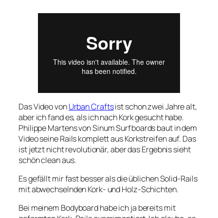
Das Video von
Urban Crafts
ist schon zwei Jahre alt,
aber ich fand es, als ich nach Kork gesucht habe.
Philippe Martens von
Sinum Surfboards
baut in dem
Video seine Rails komplett aus Korkstreifen auf. Das
ist jetzt nicht revolutionär, aber das Ergebnis sieht
schön clean aus.
Es gefällt mir fast besser als die üblichen Solid-Rails
mit abwechselnden Kork- und Holz-Schichten.
Bei meinem Bodyboard habe ich ja bereits mit