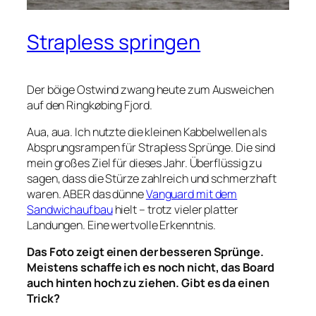
Strapless springen
Der böige Ostwind zwang heute zum Ausweichen
auf den Ringkøbing Fjord.
Aua, aua. Ich nutzte die kleinen Kabbelwellen als
Absprungsrampen für Strapless Sprünge. Die sind
mein großes Ziel für dieses Jahr. Überflüssig zu
sagen, dass die Stürze zahlreich und schmerzhaft
waren. ABER das dünne
Vanguard mit dem
Sandwichaufbau
hielt – trotz vieler platter
Landungen. Eine wertvolle Erkenntnis.
Das Foto zeigt einen der besseren Sprünge.
Meistens schaffe ich es noch nicht, das Board
auch hinten hoch zu ziehen. Gibt es da einen
Trick?