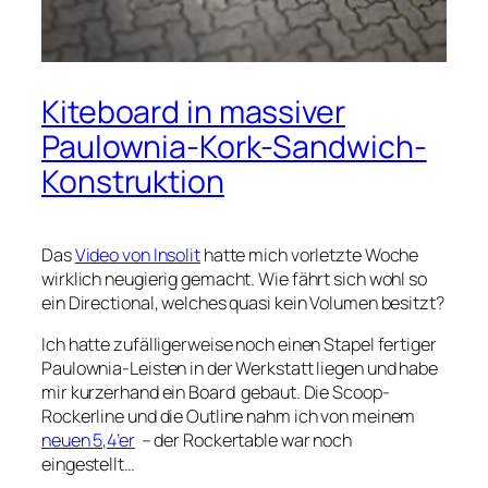
Kiteboard in massiver
Paulownia-Kork-Sandwich-
Konstruktion
Das
Video von Insolit
hatte mich vorletzte Woche
wirklich neugierig gemacht. Wie fährt sich wohl so
ein Directional, welches quasi kein Volumen besitzt?
Ich hatte zufälligerweise noch einen Stapel fertiger
Paulownia-Leisten in der Werkstatt liegen und habe
mir kurzerhand ein Board gebaut. Die Scoop-
Rockerline und die Outline nahm ich von meinem
neuen 5,4’er
– der Rockertable war noch
eingestellt…