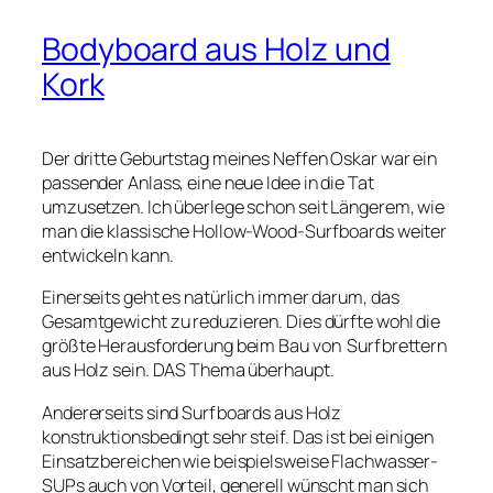
Bodyboard aus Holz und
Kork
Der dritte Geburtstag meines Neffen Oskar war ein
passender Anlass, eine neue Idee in die Tat
umzusetzen. Ich überlege schon seit Längerem, wie
man die klassische Hollow-Wood-Surfboards weiter
entwickeln kann.
Einerseits geht es natürlich immer darum, das
Gesamtgewicht zu reduzieren. Dies dürfte wohl die
größte Herausforderung beim Bau von Surfbrettern
aus Holz sein. DAS Thema überhaupt.
Andererseits sind Surfboards aus Holz
konstruktionsbedingt sehr steif. Das ist bei einigen
Einsatzbereichen wie beispielsweise Flachwasser-
SUPs auch von Vorteil, generell wünscht man sich