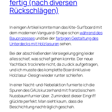
fertig (nach diversen
Rückschlägen)
In einigen Artikel konnte man das Kite-Surfboard mit
dem modernen Vanguard-Shape schon
während des
Bauprozesses
und bei der
farbigen Gestaltung des
Unterdecks mit Holzlasuren
sehen.
Bei der abschließenden Versiegelung ging leider
alles schief, was schief gehen konnte. Der neue
Yachtlack trocknete nicht, da zu dick aufgetragen,
und ich musste das komplette Board inklusive
Holzlasur-Design wieder runter schleifen.
In einer Nacht-und-Nebelaktion furnierte ich die
Spuren des GAUs kurzerhand mit französischem
Nussbaumfurnier über. Zumindest dieser Eingriff
glückte perfekt. Man sieht kaum, dass die
Beschichtung nachträglich geschah.