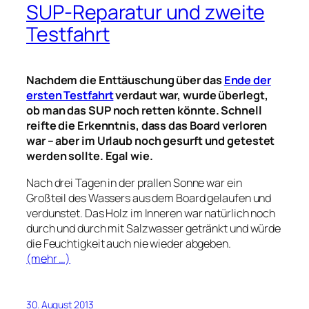
SUP-Reparatur und zweite
Testfahrt
Nachdem die Enttäuschung über das
Ende der
ersten Testfahrt
verdaut war, wurde überlegt,
ob man das SUP noch retten könnte. Schnell
reifte die Erkenntnis, dass das Board verloren
war – aber im Urlaub noch gesurft und getestet
werden sollte. Egal wie.
Nach drei Tagen in der prallen Sonne war ein
Großteil des Wassers aus dem Board gelaufen und
verdunstet. Das Holz im Inneren war natürlich noch
durch und durch mit Salzwasser getränkt und würde
die Feuchtigkeit auch nie wieder abgeben.
(mehr …)
30. August 2013