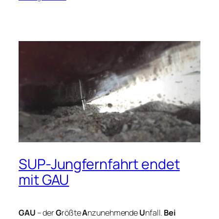
SUP-Jungfernfahrt endet
mit GAU
GAU
– der
G
rößte
A
nzunehmende
U
nfall.
Bei