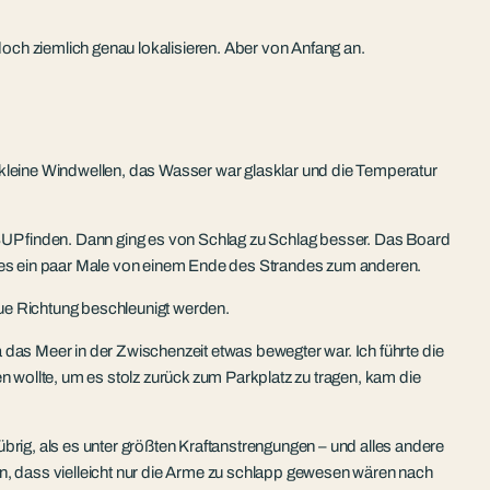
och ziemlich genau lokalisieren. Aber von Anfang an.
 kleine Windwellen, das Wasser war glasklar und die Temperatur
UP finden. Dann ging es von Schlag zu Schlag besser. Das Board
ging es ein paar Male von einem Ende des Strandes zum anderen.
eue Richtung beschleunigt werden.
da das Meer in der Zwischenzeit etwas bewegter war. Ich führte die
wollte, um es stolz zurück zum Parkplatz zu tragen, kam die
brig, als es unter größten Kraftanstrengungen – und alles andere
en, dass vielleicht nur die Arme zu schlapp gewesen wären nach