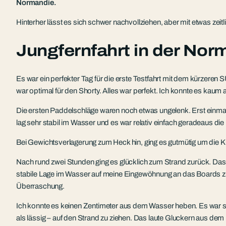
Normandie.
Hinterher lässt es sich schwer nachvollziehen, aber mit etwas z
Jungfernfahrt in der Nor
Es war ein perfekter Tag für die erste Testfahrt mit dem kürzere
war optimal für den Shorty. Alles war perfekt. Ich konnte es kau
Die ersten Paddelschläge waren noch etwas ungelenk. Erst einma
lag sehr stabil im Wasser und es war relativ einfach geradeaus di
Bei Gewichtsverlagerung zum Heck hin, ging es gutmütig um die K
Nach rund zwei Stunden ging es glücklich zum Strand zurück. Das SU
stabile Lage im Wasser auf meine Eingewöhnung an das Boards zur
Überraschung.
Ich konnte es keinen Zentimeter aus dem Wasser heben. Es war schä
als lässig – auf den Strand zu ziehen. Das laute Gluckern aus de