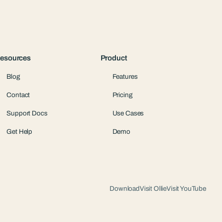
esources
Product
Blog
Features
Contact
Pricing
Support Docs
Use Cases
Get Help
Demo
Download
Visit Ollie
Visit YouTube