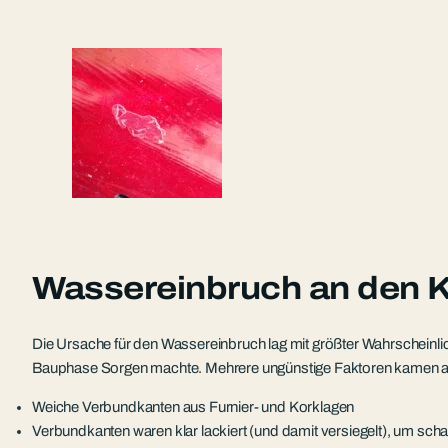
Wassereinbruch an den 
Die Ursache für den Wassereinbruch lag mit größter Wahrscheinli
Bauphase Sorgen machte. Mehrere ungünstige Faktoren kamen a
Weiche Verbundkanten aus Furnier- und Korklagen
Verbundkanten waren klar lackiert (und damit versiegelt), um sc