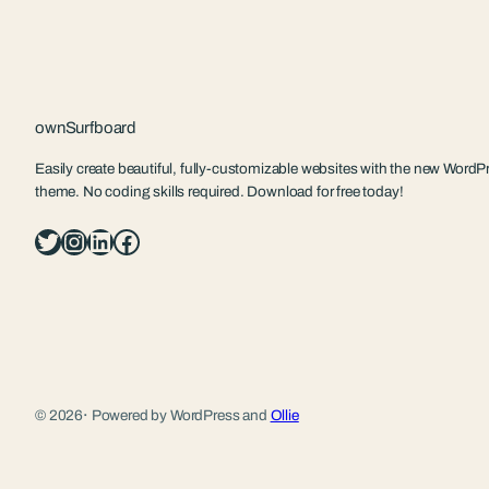
ownSurfboard
Easily create beautiful, fully-customizable websites with the new WordPr
theme. No coding skills required. Download for free today!
Twitter
Instagram
LinkedIn
Facebook
© 2026
·
Powered by WordPress and
Ollie