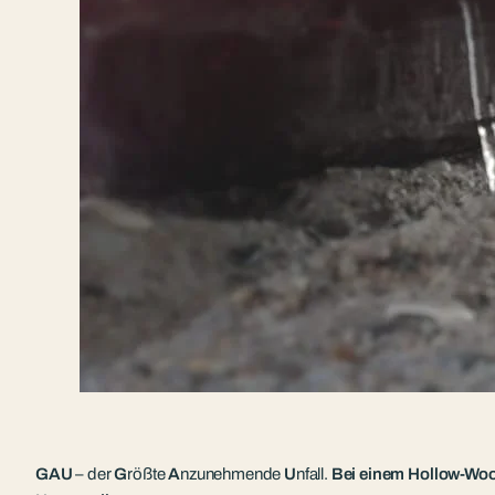
GAU
– der
G
rößte
A
nzunehmende
U
nfall.
Bei einem Hollow-Wood-