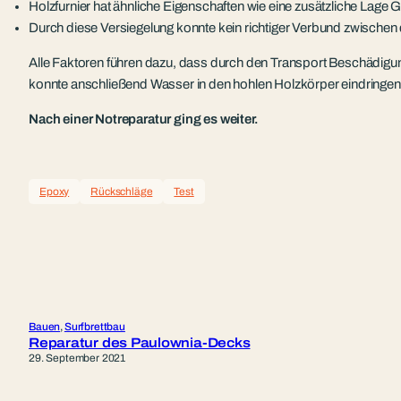
Holzfurnier hat ähnliche Eigenschaften wie eine zusätzliche Lage
Durch diese Versiegelung konnte kein richtiger Verbund zwischen
Alle Faktoren führen dazu, dass durch den Transport Beschädigun
konnte anschließend Wasser in den hohlen Holzkörper eindringen
Nach einer Notreparatur ging es weiter.
Epoxy
Rückschläge
Test
Bauen
, 
Surfbrettbau
Reparatur des Paulownia-Decks
29. September 2021