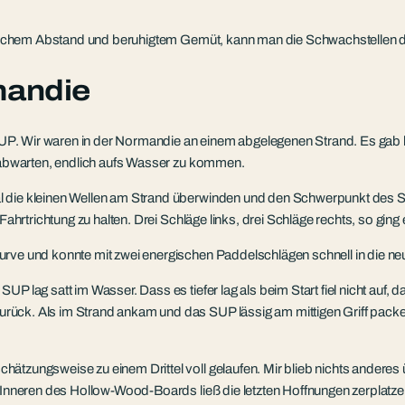
eitlichem Abstand und beruhigtem Gemüt, kann man die Schwachstellen d
mandie
n SUP. Wir waren in der Normandie an einem abgelegenen Strand. Es gab
m abwarten, endlich aufs Wasser zu kommen.
l die kleinen Wellen am Strand überwinden und den Schwerpunkt des S
e Fahrtrichtung zu halten. Drei Schläge links, drei Schläge rechts, so 
urve und konnte mit zwei energischen Paddelschlägen schnell in die n
P lag satt im Wasser. Dass es tiefer lag als beim Start fiel nicht auf, 
ück. Als im Strand ankam und das SUP lässig am mittigen Griff packen 
tzungsweise zu einem Drittel voll gelaufen. Mir blieb nichts anderes ü
m Inneren des Hollow-Wood-Boards ließ die letzten Hoffnungen zerplatz