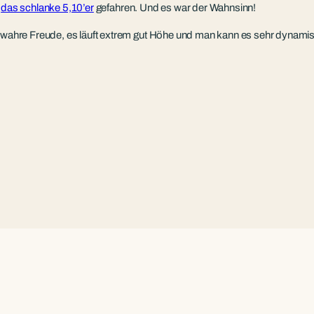
l
das schlanke 5,10’er
gefahren. Und es war der Wahnsinn!
e wahre Freude, es läuft extrem gut Höhe und man kann es sehr dynamis