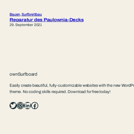
Bauen
, 
Surfbrettbau
Reparatur des Paulownia-Decks
29. September 2021
ownSurfboard
Easily create beautiful, fully-customizable websites with the new WordPr
theme. No coding skills required. Download for free today!
Twitter
Instagram
LinkedIn
Facebook