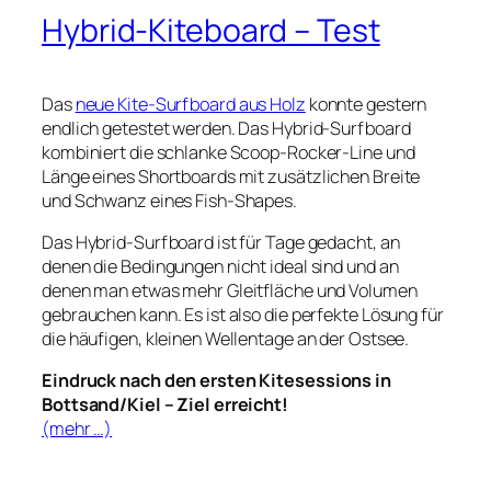
Hybrid-Kiteboard – Test
Das
neue Kite-Surfboard aus Holz
konnte gestern
endlich getestet werden. Das Hybrid-Surfboard
kombiniert die schlanke Scoop-Rocker-Line und
Länge eines Shortboards mit
zusätzlichen Breite
und Schwanz eines Fish-Shapes.
Das Hybrid-Surfboard ist für Tage gedacht, an
denen die Bedingungen nicht ideal sind und an
denen man etwas mehr Gleitfläche und Volumen
gebrauchen kann. Es ist also die perfekte Lösung für
die häufigen, kleinen Wellentage an der Ostsee.
Eindruck nach den ersten Kitesessions in
Bottsand/Kiel – Ziel erreicht!
(mehr …)