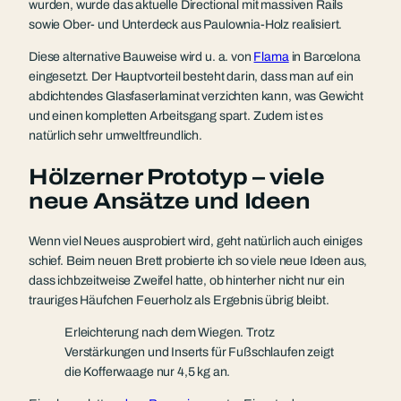
wurden, wurde das aktuelle Directional mit massiven Rails
sowie Ober- und Unterdeck aus Paulownia-Holz realisiert.
Diese alternative Bauweise wird u. a. von
Flama
in Barcelona
eingesetzt. Der Hauptvorteil besteht darin, dass man auf ein
abdichtendes Glasfaserlaminat verzichten kann, was Gewicht
und einen kompletten Arbeitsgang spart. Zudem ist es
natürlich sehr umweltfreundlich.
Hölzerner Prototyp – viele
neue Ansätze und Ideen
Wenn viel Neues ausprobiert wird, geht natürlich auch einiges
schief. Beim neuen Brett probierte ich so viele neue Ideen aus,
dass ichbzeitweise Zweifel hatte, ob hinterher nicht nur ein
trauriges Häufchen Feuerholz als Ergebnis übrig bleibt.
Erleichterung nach dem Wiegen. Trotz
Verstärkungen und Inserts für Fußschlaufen zeigt
die Kofferwaage nur 4,5 kg an.