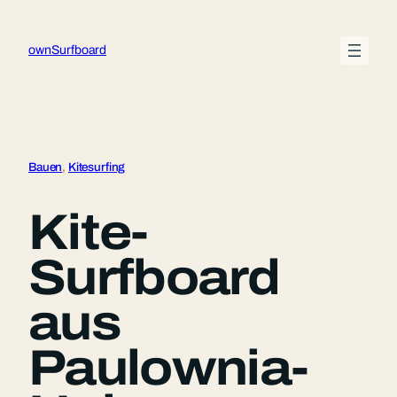
Zum
Inhalt
ownSurfboard
springen
Bauen
, 
Kitesurfing
Kite-
Surfboard
aus
Paulownia-