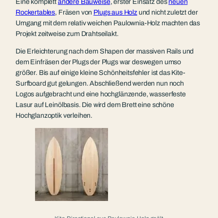
Eine komplett
andere Bauweise
, erster Einsatz des
neuen
Rockertables
, Fräsen von
Plugs aus Holz
und nicht zuletzt der
Umgang mit dem relativ weichen Paulownia-Holz machten das
Projekt zeitweise zum Drahtseilakt.
Die Erleichterung nach dem Shapen der massiven Rails und
dem Einfräsen der Plugs der Plugs war deswegen umso
größer. Bis auf einige kleine Schönheitsfehler ist das Kite-
Surfboard gut gelungen. Abschließend werden nun noch
Logos aufgebracht und eine hochglänzende, wasserfeste
Lasur auf Leinölbasis. Die wird dem Brett eine schöne
Hochglanzoptik verleihen.