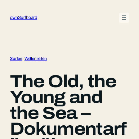
Zum
Inhalt
ownSurfboard
springen
Surfen
, 
Wellenreiten
The Old, the
Young and
the Sea –
Dokumentarf