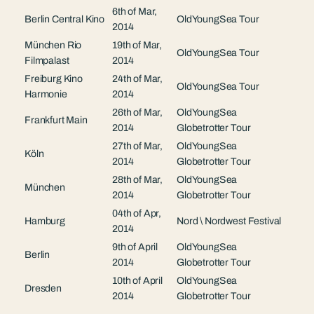
6th of Mar,
Berlin Central Kino
OldYoungSea Tour
2014
München Rio
19th of Mar,
OldYoungSea Tour
Filmpalast
2014
Freiburg Kino
24th of Mar,
OldYoungSea Tour
Harmonie
2014
26th of Mar,
OldYoungSea
Frankfurt Main
2014
Globetrotter Tour
27th of Mar,
OldYoungSea
Köln
2014
Globetrotter Tour
28th of Mar,
OldYoungSea
München
2014
Globetrotter Tour
04th of Apr,
Hamburg
Nord \ Nordwest Festival
2014
9th of April
OldYoungSea
Berlin
2014
Globetrotter Tour
10th of April
OldYoungSea
Dresden
2014
Globetrotter Tour