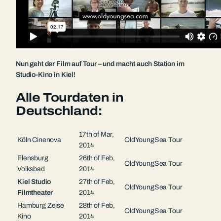
Nun geht der Film auf Tour – und macht auch Station im
Studio-Kino in Kiel!
Alle Tourdaten in
Deutschland:
17th of Mar,
Köln Cinenova
OldYoungSea Tour
2014
Flensburg
26th of Feb,
OldYoungSea Tour
Volksbad
2014
Kiel Studio
27th of Feb,
OldYoungSea Tour
Filmtheater
2014
Hamburg Zeise
28th of Feb,
OldYoungSea Tour
Kino
2014