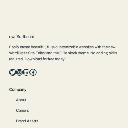
ownSurfboard
Easily create beautiful, fully-customizable websites with the new
WordPress Site Editor and the Ollie block theme. No coding skills
required. Download for free today!
Twitter
Instagram
LinkedIn
Facebook
Company
About
Careers
Brand Assets