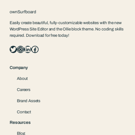
ownSurfboard
Easily create beautiful, fully-customizable websites with the new
WordPress Site Editor and the Ollie block theme. No coding skills
required. Download for free today!
Twitter
Instagram
LinkedIn
Facebook
Company
About
Careers
Brand Assets
Contact
Resources
Blog