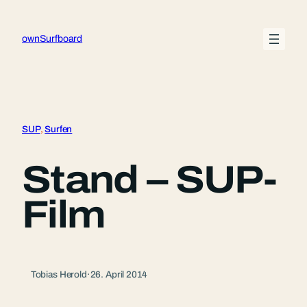
Zum
Inhalt
ownSurfboard
springen
SUP
, 
Surfen
Stand – SUP-
Film
Tobias Herold
·
26. April 2014