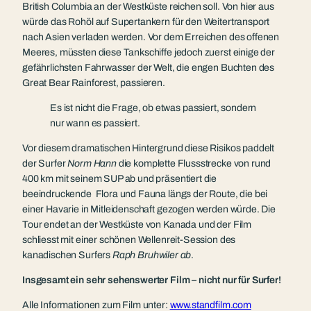
British Columbia an der Westküste reichen soll. Von hier aus
würde das Rohöl auf Supertankern für den Weitertransport
nach Asien verladen werden. Vor dem Erreichen des offenen
Meeres, müssten diese Tankschiffe jedoch zuerst einige der
gefährlichsten Fahrwasser der Welt, die engen Buchten des
Great Bear Rainforest, passieren.
Es ist nicht die Frage, ob etwas passiert, sondern
nur wann es passiert.
Vor diesem dramatischen Hintergrund diese Risikos paddelt
der Surfer
Norm Hann
die komplette Flussstrecke von rund
400 km mit seinem SUP ab und präsentiert die
beeindruckende Flora und Fauna längs der Route, die bei
einer Havarie in Mitleidenschaft gezogen werden würde. Die
Tour endet an der Westküste von Kanada und der Film
schliesst mit einer schönen Wellenreit-Session des
kanadischen Surfers
Raph Bruhwiler ab
.
Insgesamt ein sehr sehenswerter Film – nicht nur für Surfer!
Alle Informationen zum Film unter:
www.standfilm.com