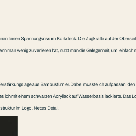
nen feinen Spannungsriss im Korkdeck. Die Zugkräfte auf der Oberseite
n man wenig zu verlieren hat, nutzt man die Gelegenheit, um einfach 
e Verstärkungslage aus Bambusfurnier. Dabei musste ich aufpassen, de
es ich mit einem schwarzen Acryllack auf Wasserbasis lackierte. Das
ruktur im Logo. Nettes Detail.