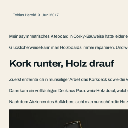
Tobias Herold
·
9. Juni 2017
Mein asymmetrisches Kiteboard in Corky-Bauweise hatte leider ei
Glücklicherweise kann man Holzboards immer reparieren. Und wen
Kork runter, Holz drauf
Zuerst entfernte ich in mühseliger Arbeit das Korkdeck sowie di
Dann kam ein vollflächiges Deck aus Paulownia-Holz drauf, welch
Nach dem Abziehen des Aufklebers sieht man nun schön die Holzst