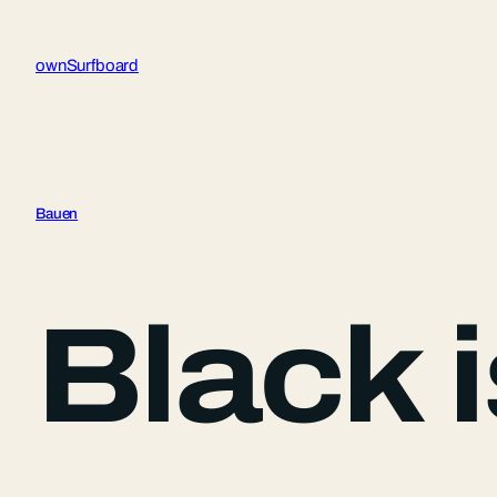
Zum
Inhalt
ownSurfboard
springen
Bauen
Black i