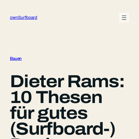
Zum
Inhalt
ownSurfboard
springen
Bauen
Dieter Rams:
10 Thesen
für gutes
(Surfboard-)