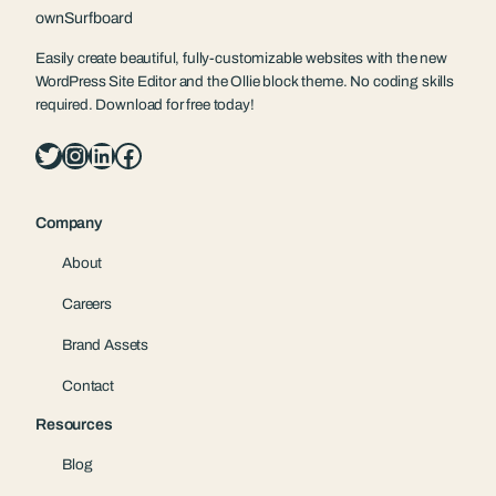
ownSurfboard
Easily create beautiful, fully-customizable websites with the new
WordPress Site Editor and the Ollie block theme. No coding skills
required. Download for free today!
Twitter
Instagram
LinkedIn
Facebook
Company
About
Careers
Brand Assets
Contact
Resources
Blog