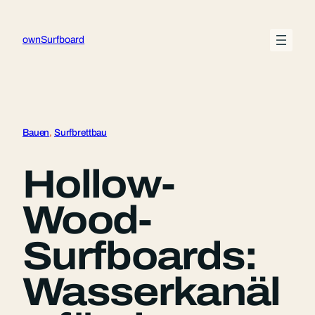
Zum
Inhalt
ownSurfboard
springen
Bauen
, 
Surfbrettbau
Hollow-
Wood-
Surfboards:
Wasserkanäl