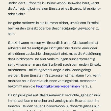
Jeder, der Surfboards in Hollow-Wood-Bauweise baut, kennt
die Aufregung beim ersten Einsatz eines Boards. Ist es dicht –
oder nicht?
Ich gehe mittlerweile auf Nummer sicher, um für den Ernstfall
beim ersten Einsatz oder bei Beschädigungen gewappnet zu
sein.
Speziell wenn man umweltfreundlich ohne Glasfaserlaminat
arbeitet und die endgültige Dichtigkeit nur durch Leinöl oder
eine dünne Lackschicht hergestellt wird, muss die Ausführung
des Holzkörpers und aller Verleimungen hundertprozentig
sein. Ansonsten muss das Surfbrett nach dem ersten Einsatz
mit offenem Entlüftungsventil lange in die Sonne gelegt
werden. Beim Einsatz im Salzwasser ist man dann froh, wenn
man das neue Board auch innen versiegelt hat. Ansonsten
bekommt man die
Feuchtigkeit nie wieder innen
heraus.
Da ich prinzipiell auf Glasfaserlaminat verzichte, gehe ich nun
immer auf Nummer sicher und versiegle alle Boards auch im
Inneren. Bei den neuen Hollow-Wood-Surfboards gibt es nun