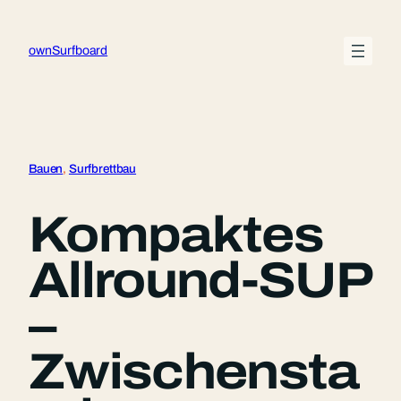
Zum
Inhalt
ownSurfboard
springen
Bauen
, 
Surfbrettbau
Kompaktes
Allround-SUP
–
Zwischensta