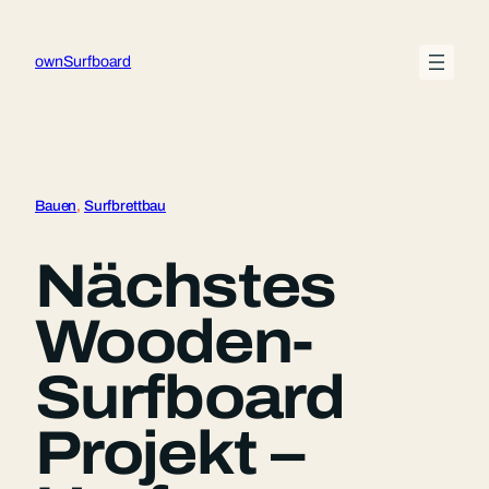
Zum
Inhalt
ownSurfboard
springen
Bauen
, 
Surfbrettbau
Nächstes
Wooden-
Surfboard
Projekt –