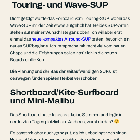
Touring- und Wave-SUP
Dicht gefolgt wurde das Foilboard vom Touring-SUP, wobei das
Wave-SUP mit der Zeit etwas aufgeholt hat. Beides SUP-Arten
stehen auf meiner Wunschliste ganz oben, ich will aber erst
einmal das
neue kompaktes Allround-SUP
testen, bevor ich ein
neues SUP beginne. Ich verspreche mir recht viel vom neuen
Shape und die Erfahrungen sollen natürlich in die neuen
Boards einfließen.
Die Planung und der Bau der zeitaufwendigen SUPs ist
deswegen für den späten Herbst verschoben.
Shortboard/Kite-Surfboard
und Mini-Malibu
Das Shortboard hatte lange gar keine Stimmen und legte in
den letzten Tagen plötzlich zu. Andreas, warst du das?
Es passt mir aber auch ganz gut, da ich unbedingt noch einen
kleinen Wellenreiter bauen möchte – der optional auch mit