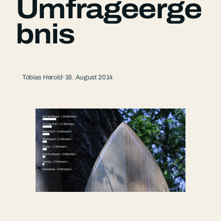
Umfrageerge
bnis
Tobias Herold
·
16. August 2014