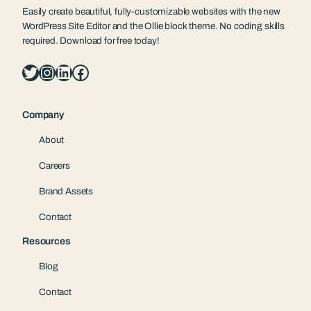
Easily create beautiful, fully-customizable websites with the new
WordPress Site Editor and the Ollie block theme. No coding skills
required. Download for free today!
Twitter
Instagram
LinkedIn
Facebook
Company
About
Careers
Brand Assets
Contact
Resources
Blog
Contact