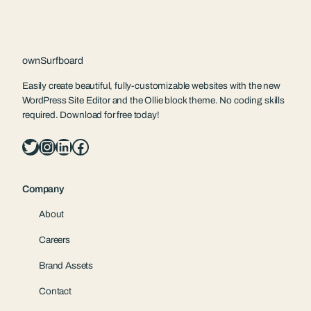
ownSurfboard
Easily create beautiful, fully-customizable websites with the new
WordPress Site Editor and the Ollie block theme. No coding skills
required. Download for free today!
Twitter
Instagram
LinkedIn
Facebook
Company
About
Careers
Brand Assets
Contact