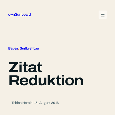
Zum
Inhalt
ownSurfboard
springen
Bauen
, 
Surfbrettbau
Zitat
Reduktion
Tobias Herold
·
15. August 2016