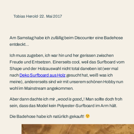
Tobias Herold
·
22. Mai 2017
Am Samstag habe ich zufällig beim Discounter eine Badehose
entdeckt…
Ich muss zugeben, ich war hin und her gerissen zwischen
Freude und Entsetzen. Einerseits cool, weil das Surfboard vom
Shape und der Holzauswahl nicht total daneben ist (wer mal
nach
Deko Surfboard aus Holz
gesucht hat, weiß was ich
meine), andererseits sind wir mit unserem schönen Hobby nun
wohl im Mainstream angekommen.
Aber dann dachte ich mir „
wood is good
„! Man sollte doch froh
sein, dass das Model kein Polyester-Surfboard im Arm hält.
Die Badehose habe ich natürlich gekauft!