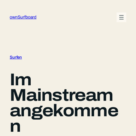
Zum
Inhalt
ownSurfboard
springen
Surfen
Im
Mainstream
angekomme
n