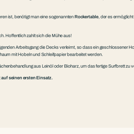
eren ist, benötigt man eine sogenannten
Rockertable
, der es ermöglicht
h. Hoffentlich zahlt sich die Mühe aus!
enden Arbeitsgang die Decks verleimt, so dass ein geschlossener Hol
haum mit Hobeln und Schleifpapier bearbeitet werden.
lächenbehandlung aus Leinöl oder Bioharz, um das fertige Surfbrett zu v
 auf seinen ersten Einsatz.