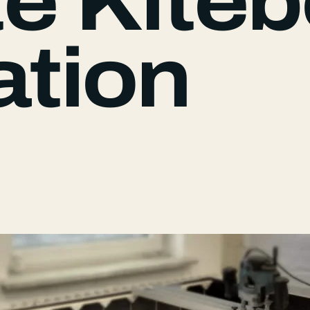
e Kiteb
tion