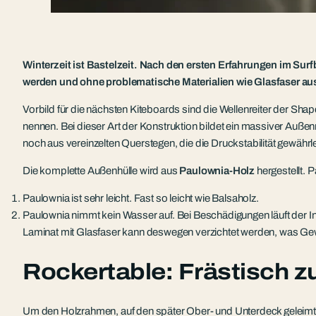
Winterzeit ist Bastelzeit. Nach den ersten Erfahrungen im Su
werden und ohne problematische Materialien wie Glasfaser 
Vorbild für die nächsten Kiteboards sind die Wellenreiter der Sha
nennen. Bei dieser Art der Konstruktion bildet ein massiver Auß
noch aus vereinzelten Querstegen, die die Druckstabilität gewährle
Die komplette Außenhülle wird aus
Paulownia-Holz
hergestellt. 
Paulownia ist sehr leicht. Fast so leicht wie Balsaholz.
Paulownia nimmt kein Wasser auf. Bei Beschädigungen läuft der I
Laminat mit Glasfaser kann deswegen verzichtet werden, was Gewi
Rockertable: Frästisch z
Um den Holzrahmen, auf den später Ober- und Unterdeck geleimt