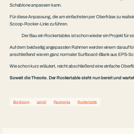
Schablone anpassen kann.
Für diese Anpassung, die am einfachsten per Oberfräse zu realisi
Scoop-Rocker-Linie zu führen.
Der Bau ein Rockertables ist schon wieder ein Projekt für sic
Auf dem beidseitig angepassten Rahmen werden einem darauf folg
anschließend wie ein ganz normaler Surfboard-Blank aus EPS-Sc
Wie schon kurz erläutert, reicht abschließend eine einfache Oberf
Soweit die Theorie. Der Rockertable steht nun bereit und wartet
Bio-Epoxy
Leinöl
Paulownia
Rockertable