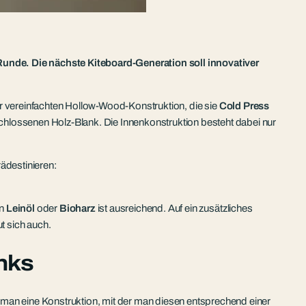
Runde. Die nächste Kiteboard-Generation soll innovativer
r vereinfachten Hollow-Wood-Konstruktion, die sie
Cold Press
chlossenen Holz-Blank. Die Innenkonstruktion besteht dabei nur
rädestinieren:
on
Leinöl
oder
Bioharz
ist ausreichend. Auf ein zusätzliches
t sich auch.
nks
an eine Konstruktion, mit der man diesen entsprechend einer