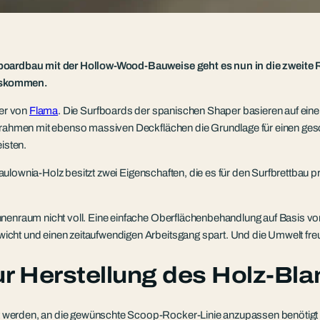
rfboardbau mit der Hollow-Wood-Bauweise geht es nun in die zweite 
auskommen.
per von
Flama
. Die Surfboards der spanischen Shaper basieren auf eine
enrahmen mit ebenso massiven Deckflächen die Grundlage für einen ges
isten.
Paulownia-Holz besitzt zwei Eigenschaften, die es für den Surfbrettbau p
nnenraum nicht voll. Eine einfache Oberflächenbehandlung auf Basis v
cht und einen zeitaufwendigen Arbeitsgang spart. Und die Umwelt freu
ur Herstellung des Holz-Bla
 werden, an die gewünschte Scoop-Rocker-Linie anzupassen benötigt m