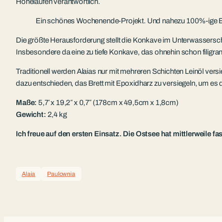
Höhelaufen verantwortlich.
Ein schönes Wochenende-Projekt. Und nahezu 100%-ige Erf
Die größte Herausforderung stellt die Konkave im Unterwasserschi
Insbesondere da eine zu tiefe Konkave, das ohnehin schon filigra
Traditionell werden Alaias nur mit mehreren Schichten Leinöl ver
dazu entschieden, das Brett mit Epoxidharz zu versiegeln, um es d
Maße:
5,7′ x 19,2″ x 0,7″ (178cm x 49,5cm x 1,8cm)
Gewicht:
2,4 kg
Ich freue auf den ersten Einsatz. Die Ostsee hat mittlerweile 
Alaia
Paulownia