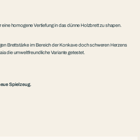
er eine homogene Vertiefung in das dünne Holzbrett zu shapen.
ringen Brettstärke im Bereich der Konkave doch schweren Herzens
ia die umweltfreundliche Variante getestet.
 neue Spielzeug.