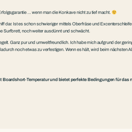
olgsgarantie … wenn man die Konkave nicht zu tief macht.
ff dar. Ist es schon schwieriger mittels Oberfräse und Excenterschleif
ne Surfbrett, noch weiter ausdünnt und schwächt.
siegelt. Ganz pur und umweltfreundlich. Ich habe mich aufgrund der ge
adurch noch etwas zu verfestigen. Wenn es hält, wird beim nächsten Ala
fast Boardshort-Temperatur und bietet perfekte Bedingungen für das