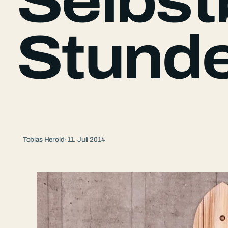
Selbst
Stund
Tobias Herold
·
11. Juli 2014