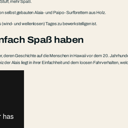
 Stuff, mehr Spaß.
on selbst gebauten Alaia- und Paipo- Surfbrettern aus Holz.
 (wind- und wellenlosen) Tages zu bewerkstelligen ist.
einfach Spaß haben
ter, deren Geschichte auf die Menschen in Hawaii vor dem 20. Jahrhunde
eiz der Alais liegt in ihrer Einfachheit und dem loosen Fahrverhalten, we