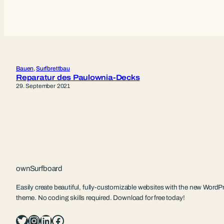
Bauen
, 
Surfbrettbau
Reparatur des Paulownia-Decks
29. September 2021
ownSurfboard
Easily create beautiful, fully-customizable websites with the new WordPr
theme. No coding skills required. Download for free today!
Twitter
Instagram
LinkedIn
Facebook