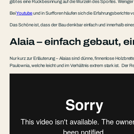
gibt es eine Rückbesinnung auf die Wurzeln des Sportes. Weniger
Bei
Youtube
und in Surfforen häufen sich die Erfahrungsberichte v
Das Schöne ist, dass der Bau denkbar einfach und innerhalb eines
Alaia – einfach gebaut, 
Nur kurz zur Erläuterung – Alaias sind dünne, finnenlose Holzbret
Paulownia, welche leicht und im Verhältnis extrem stark ist. Der R