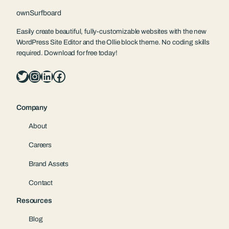
ownSurfboard
Easily create beautiful, fully-customizable websites with the new
WordPress Site Editor and the Ollie block theme. No coding skills
required. Download for free today!
Twitter
Instagram
LinkedIn
Facebook
Company
About
Careers
Brand Assets
Contact
Resources
Blog