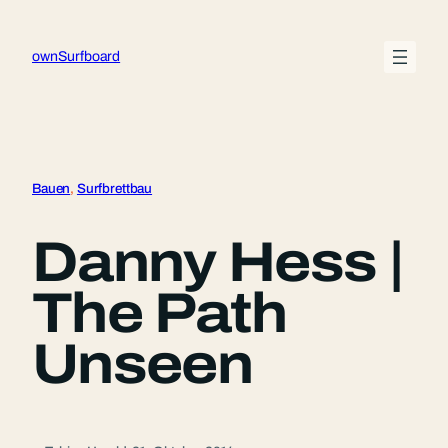
Zum
Inhalt
ownSurfboard
springen
Bauen
, 
Surfbrettbau
Danny Hess |
The Path
Unseen