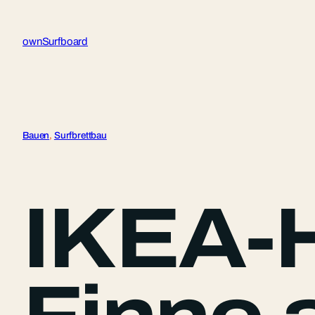
Zum
Inhalt
ownSurfboard
springen
Bauen
, 
Surfbrettbau
IKEA-