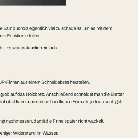
 Bambusholz eigentlich viel zu schade ist, um es mit dem
re Funktion erfüllen.
– es war erstaunlich einfach.
UP-Finnen aus einem Schneidebrett herstellen.
 grob auf das Holzbrett. Anschließend schneidet man die Bretter
lektrohobel kann man solche handlichen Formate jedoch auch gut
dingt nachmessen, damit die Finne später nicht wackelt.
 weniger Widerstand im Wasser.