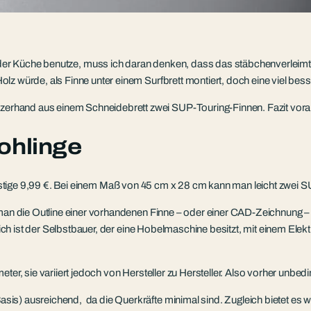
der Küche benutze, muss ich daran denken, dass das stäbchenverleimte
z würde, als Finne unter einem Surfbrett montiert, doch eine viel besse
hand aus einem Schneidebrett zwei SUP-Touring-Finnen. Fazit vorab 
ohlinge
stige 9,99 €. Bei einem Maß von 45 cm x 28 cm kann man leicht zwei S
 man die Outline einer vorhandenen Finne – oder einer CAD-Zeichnung –
cklich ist der Selbstbauer, der eine Hobelmaschine besitzt, mit einem E
ter, sie variiert jedoch von Hersteller zu Hersteller. Also vorher unbe
 Basis) ausreichend, da die Querkräfte minimal sind. Zugleich bietet es