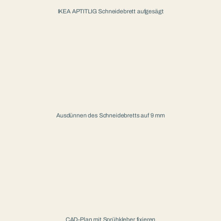
IKEA APTITLIG Schneidebrett aufgesägt
Ausdünnen des Schneidebretts auf 9 mm
CAD-Plan mit Sprühkleber fixieren