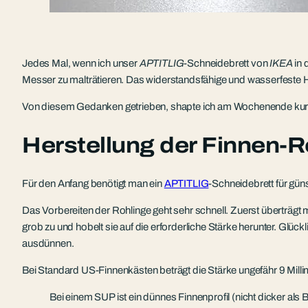
Jedes Mal, wenn ich unser
APTITLIG
-Schneidebrett von
IKEA
in 
Messer zu malträtieren. Das widerstandsfähige und wasserfeste Hol
Von diesem Gedanken getrieben, shapte ich am Wochenende kurzer
Herstellung der Finnen-R
Für den Anfang benötigt man ein
APTITLIG
-Schneidebrett für gün
Das Vorbereiten der Rohlinge geht sehr schnell. Zuerst überträgt
grob zu und hobelt sie auf die erforderliche Stärke herunter. Glü
ausdünnen.
Bei Standard US-Finnenkästen beträgt die Stärke ungefähr 9 Millime
Bei einem SUP ist ein dünnes Finnenprofil (nicht dicker als