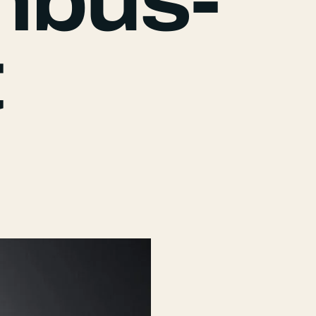
mbus-
t