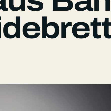
aus Ba
debret