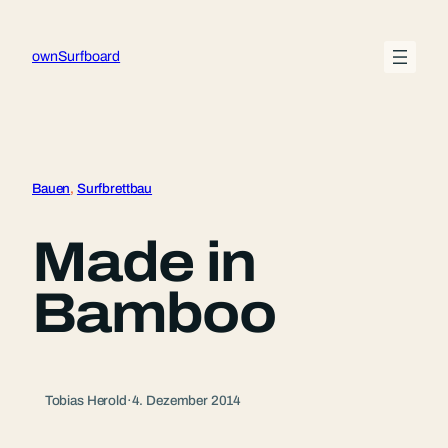
Zum
Inhalt
ownSurfboard
springen
Bauen
, 
Surfbrettbau
Made in
Bamboo
Tobias Herold
·
4. Dezember 2014