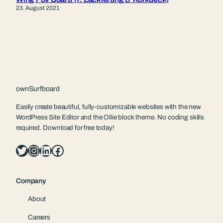
23. August 2021
ownSurfboard
Easily create beautiful, fully-customizable websites with the new
WordPress Site Editor and the Ollie block theme. No coding skills
required. Download for free today!
Twitter
Instagram
LinkedIn
Facebook
Company
About
Careers