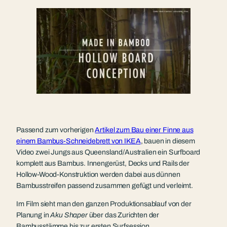
Passend zum vorherigen
Artikel zum Bau einer Finne aus
einem Bambus-Schneidebrett von IKEA
, bauen in diesem
Video zwei Jungs aus Queensland/Australien ein Surfboard
komplett aus Bambus. Innengerüst, Decks und Rails der
Hollow-Wood-Konstruktion werden dabei aus dünnen
Bambusstreifen passend zusammen gefügt und verleimt.
Im Film sieht man den ganzen Produktionsablauf von der
Planung in
Aku Shaper
über das Zurichten der
Bambusstämme bis zur ersten Surfsession.