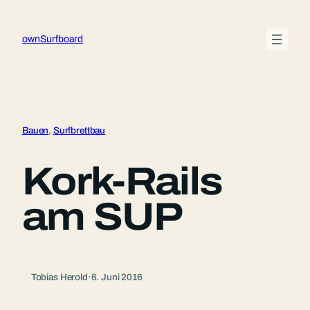
Zum
Inhalt
ownSurfboard
springen
Bauen
, 
Surfbrettbau
Kork-Rails
am SUP
Tobias Herold
·
6. Juni 2016