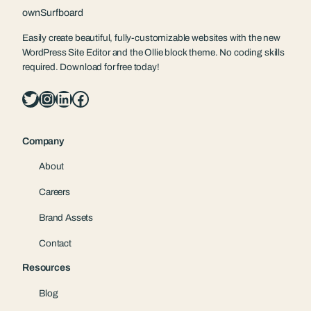
ownSurfboard
Easily create beautiful, fully-customizable websites with the new
WordPress Site Editor and the Ollie block theme. No coding skills
required. Download for free today!
Twitter
Instagram
LinkedIn
Facebook
Company
About
Careers
Brand Assets
Contact
Resources
Blog