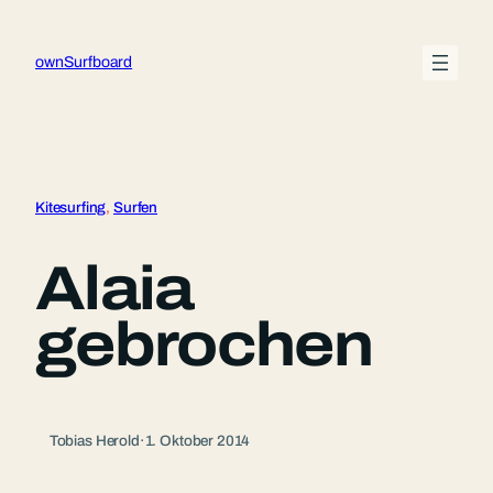
Zum
Inhalt
ownSurfboard
springen
Kitesurfing
, 
Surfen
Alaia
gebrochen
Tobias Herold
·
1. Oktober 2014