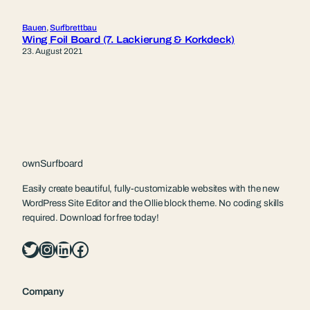
Bauen
, 
Surfbrettbau
Wing Foil Board (7. Lackierung & Korkdeck)
23. August 2021
ownSurfboard
Easily create beautiful, fully-customizable websites with the new
WordPress Site Editor and the Ollie block theme. No coding skills
required. Download for free today!
Twitter
Instagram
LinkedIn
Facebook
Company