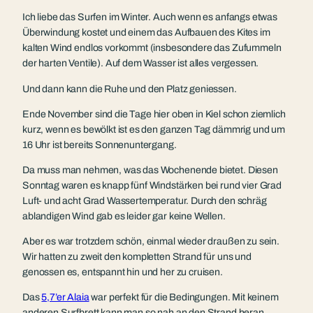
Ich liebe das Surfen im Winter. Auch wenn es anfangs etwas
Überwindung kostet und einem das Aufbauen des Kites im
kalten Wind endlos vorkommt (insbesondere das Zufummeln
der harten Ventile). Auf dem Wasser ist alles vergessen.
Und dann kann die Ruhe und den Platz geniessen.
Ende November sind die Tage hier oben in Kiel schon ziemlich
kurz, wenn es bewölkt ist es den ganzen Tag dämmrig und um
16 Uhr ist bereits Sonnenuntergang.
Da muss man nehmen, was das Wochenende bietet. Diesen
Sonntag waren es knapp fünf Windstärken bei rund vier Grad
Luft- und acht Grad Wassertemperatur. Durch den schräg
ablandigen Wind gab es leider gar keine Wellen.
Aber es war trotzdem schön, einmal wieder draußen zu sein.
Wir hatten zu zweit den kompletten Strand für uns und
genossen es, entspannt hin und her zu cruisen.
Das
5,7’er Alaia
war perfekt für die Bedingungen. Mit keinem
anderen Surfbrett kann man so nah an den Strand heran