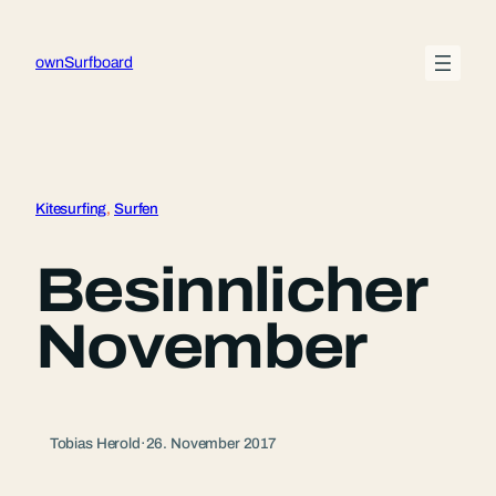
Zum
Inhalt
ownSurfboard
springen
Kitesurfing
, 
Surfen
Besinnlicher
November
Tobias Herold
·
26. November 2017