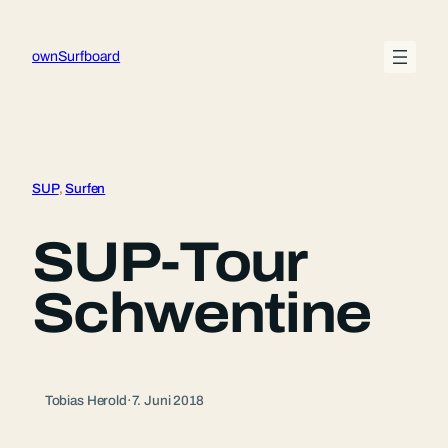
Zum
Inhalt
ownSurfboard
springen
SUP
, 
Surfen
SUP-Tour
Schwentine
Tobias Herold
·
7. Juni 2018