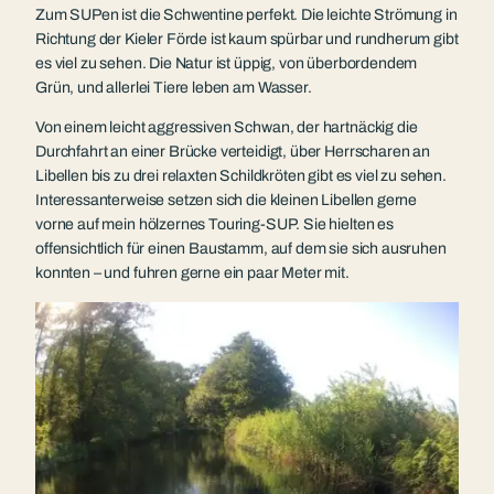
Zum SUPen ist die Schwentine perfekt. Die leichte Strömung in
Richtung der Kieler Förde ist kaum spürbar und rundherum gibt
es viel zu sehen. Die Natur ist üppig, von überbordendem
Grün, und allerlei Tiere leben am Wasser.
Von einem leicht aggressiven Schwan, der hartnäckig die
Durchfahrt an einer Brücke verteidigt, über Herrscharen an
Libellen bis zu drei relaxten Schildkröten gibt es viel zu sehen.
Interessanterweise setzen sich die kleinen Libellen gerne
vorne auf mein hölzernes Touring-SUP. Sie hielten es
offensichtlich für einen Baustamm, auf dem sie sich ausruhen
konnten – und fuhren gerne ein paar Meter mit.