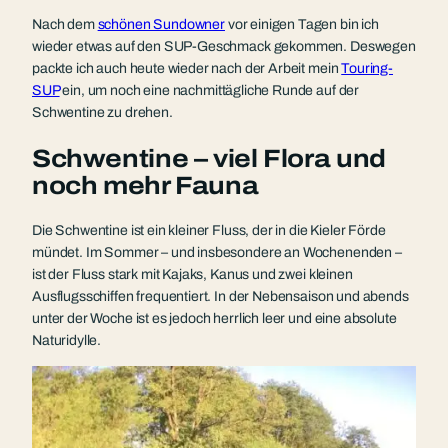
Nach dem
schönen Sundowner
vor einigen Tagen bin ich
wieder etwas auf den SUP-Geschmack gekommen. Deswegen
packte ich auch heute wieder nach der Arbeit mein
Touring-
SUP
ein, um noch eine nachmittägliche Runde auf der
Schwentine zu drehen.
Schwentine – viel Flora und
noch mehr Fauna
Die Schwentine ist ein kleiner Fluss, der in die Kieler Förde
mündet. Im Sommer – und insbesondere an Wochenenden –
ist der Fluss stark mit Kajaks, Kanus und zwei kleinen
Ausflugsschiffen frequentiert. In der Nebensaison und abends
unter der Woche ist es jedoch herrlich leer und eine absolute
Naturidylle.