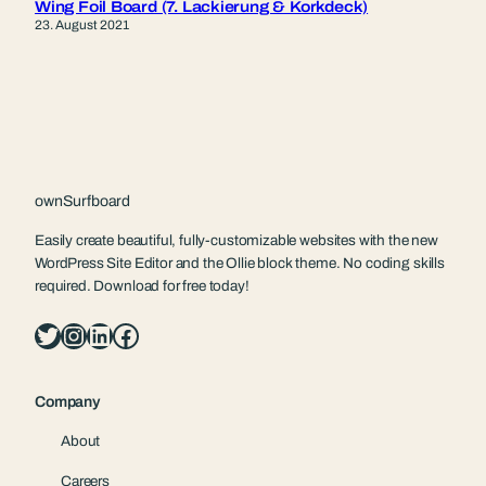
Wing Foil Board (7. Lackierung & Korkdeck)
23. August 2021
ownSurfboard
Easily create beautiful, fully-customizable websites with the new
WordPress Site Editor and the Ollie block theme. No coding skills
required. Download for free today!
Twitter
Instagram
LinkedIn
Facebook
Company
About
Careers