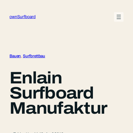
Zum
Inhalt
ownSurfboard
springen
Bauen
, 
Surfbrettbau
Enlain
Surfboard
Manufaktur