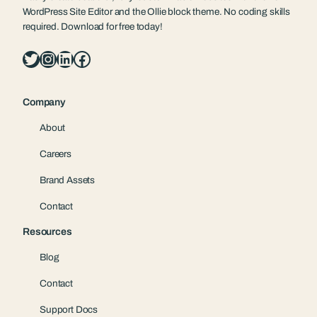
WordPress Site Editor and the Ollie block theme. No coding skills
required. Download for free today!
Twitter
Instagram
LinkedIn
Facebook
Company
About
Careers
Brand Assets
Contact
Resources
Blog
Contact
Support Docs