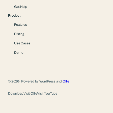
Get Help
Product
Features
Pricing
Use Cases
Demo
© 2026
·
Powered by WordPress and
Ollie
Download
Visit Ollie
Visit YouTube