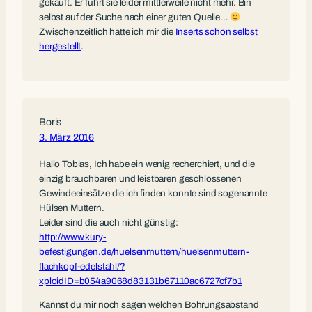
gekauft. Er führt sie leider mittlerweile nicht mehr. Bin
selbst auf der Suche nach einer guten Quelle…
Zwischenzeitlich hatte ich mir die
Inserts schon selbst
hergestellt
.
Boris
3. März 2016
Hallo Tobias, Ich habe ein wenig recherchiert, und die
einzig brauchbaren und leistbaren geschlossenen
Gewindeeinsätze die ich finden konnte sind sogenannte
Hülsen Muttern.
Leider sind die auch nicht günstig:
http://www.kury-
befestigungen.de/huelsenmuttern/huelsenmuttern-
flachkopf-edelstahl/?
xploidID=b054a9068d83131b67110ac6727cf7b1
Kannst du mir noch sagen welchen Bohrungsabstand