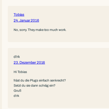
Tobias
24. Januar 2016
No, sorry. They make too much work.
d!rk
23. Dezember 2016
Hi Tobias
fräst du die Plugs einfach senkrecht?
Setzt du sie dann schräg ein?
Gruß
d!rk