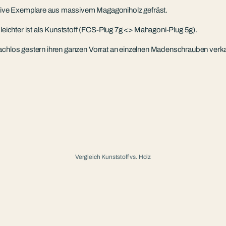
tive Exemplare aus massivem Magagoniholz gefräst.
 leichter ist als Kunststoff (FCS-Plug 7g <> Mahagoni-Plug 5g).
prachlos gestern ihren ganzen Vorrat an einzelnen Madenschrauben verka
Vergleich Kunststoff vs. Holz