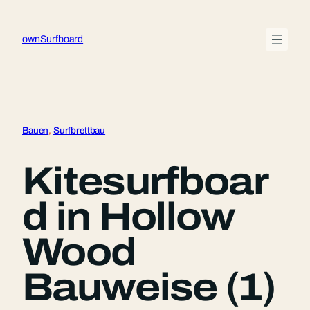
Zum
Inhalt
ownSurfboard
springen
Bauen
, 
Surfbrettbau
Kitesurfboar
d in Hollow
Wood
Bauweise (1)