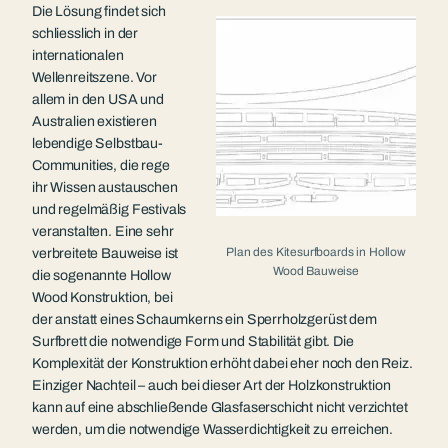
Die Lösung findet sich
schliesslich in der
internationalen
Wellenreitszene. Vor
allem in den USA und
Australien existieren
lebendige Selbstbau-
Communities, die rege
ihr Wissen austauschen
und regelmäßig Festivals
veranstalten. Eine sehr
Plan des Kitesurfboards in Hollow
verbreitete Bauweise ist
Wood Bauweise
die sogenannte Hollow
Wood Konstruktion, bei
der anstatt eines Schaumkerns ein Sperrholzgerüst dem
Surfbrett die notwendige Form und Stabilität gibt. Die
Komplexität der Konstruktion erhöht dabei eher noch den Reiz.
Einziger Nachteil – auch bei dieser Art der Holzkonstruktion
kann auf eine abschließende Glasfaserschicht nicht verzichtet
werden, um die notwendige Wasserdichtigkeit zu erreichen.