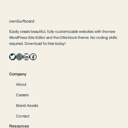
ownSurfboard
Easily create beautiful, fully-customizable websites with the new
WordPress Site Editor and the Ollie block theme. No coding skills
required. Download for free today!
Twitter
Instagram
LinkedIn
Facebook
Company
About
Careers
Brand Assets
Contact
Resources