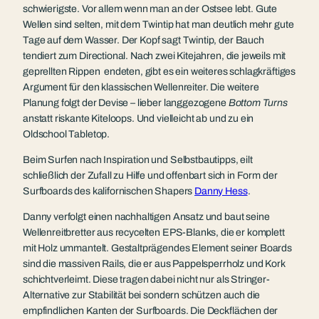
schwierigste. Vor allem wenn man an der Ostsee lebt. Gute
Wellen sind selten, mit dem Twintip hat man deutlich mehr gute
Tage auf dem Wasser. Der Kopf sagt Twintip, der Bauch
tendiert zum Directional. Nach zwei Kitejahren, die jeweils mit
geprellten Rippen endeten, gibt es ein weiteres schlagkräftiges
Argument für den klassischen Wellenreiter. Die weitere
Planung folgt der Devise – lieber langgezogene
Bottom Turns
anstatt riskante Kiteloops. Und vielleicht ab und zu ein
Oldschool Tabletop.
Beim Surfen nach Inspiration und Selbstbautipps, eilt
schließlich der Zufall zu Hilfe und offenbart sich in Form der
Surfboards des kalifornischen Shapers
Danny Hess
.
Danny verfolgt einen nachhaltigen Ansatz und baut seine
Wellenreitbretter aus recycelten EPS-Blanks, die er komplett
mit Holz ummantelt. Gestaltprägendes Element seiner Boards
sind die massiven Rails, die er aus Pappelsperrholz und Kork
schichtverleimt. Diese tragen dabei nicht nur als Stringer-
Alternative zur Stabilität bei sondern schützen auch die
empfindlichen Kanten der Surfboards. Die Deckflächen der