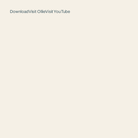
Download
Visit Ollie
Visit YouTube