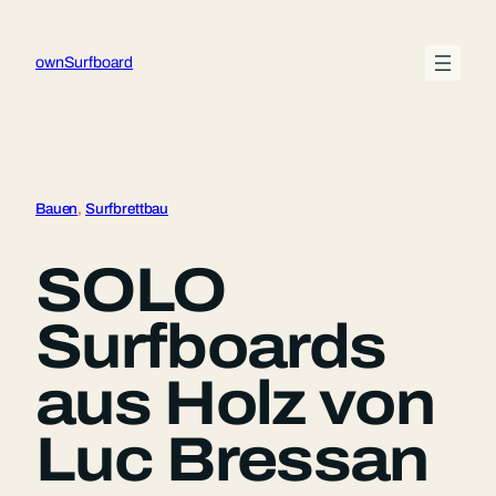
Zum
Inhalt
ownSurfboard
springen
Bauen
, 
Surfbrettbau
SOLO
Surfboards
aus Holz von
Luc Bressan