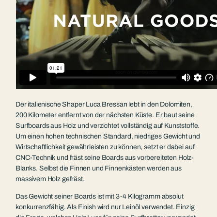
Der italienische Shaper Luca Bressan lebt in den Dolomiten,
200 Kilometer entfernt von der nächsten Küste. Er baut seine
Surfboards aus Holz und verzichtet vollständig auf Kunststoffe.
Um einen hohen technischen Standard, niedriges Gewicht und
Wirtschaftlichkeit gewährleisten zu können, setzt er dabei auf
CNC-Technik und fräst seine Boards aus vorbereiteten Holz-
Blanks. Selbst die Finnen und Finnenkästen werden aus
massivem Holz gefräst.
Das Gewicht seiner Boards ist mit 3-4 Kilogramm absolut
konkurrenzfähig. Als Finish wird nur Leinöl verwendet. Einzig