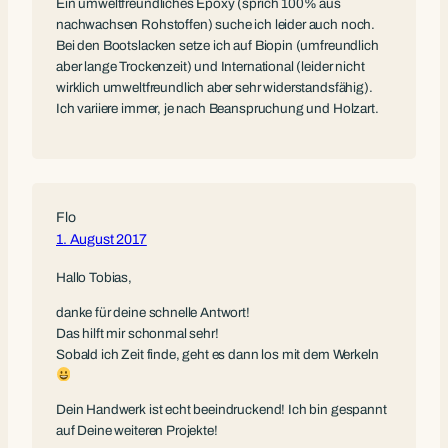
Ein umweltfreundliches Epoxy (sprich 100% aus
nachwachsen Rohstoffen) suche ich leider auch noch.
Bei den Bootslacken setze ich auf Biopin (umfreundlich
aber lange Trockenzeit) und International (leider nicht
wirklich umweltfreundlich aber sehr widerstandsfähig).
Ich variiere immer, je nach Beanspruchung und Holzart.
Flo
1. August 2017
Hallo Tobias,
danke für deine schnelle Antwort!
Das hilft mir schonmal sehr!
Sobald ich Zeit finde, geht es dann los mit dem Werkeln
Dein Handwerk ist echt beeindruckend! Ich bin gespannt
auf Deine weiteren Projekte!