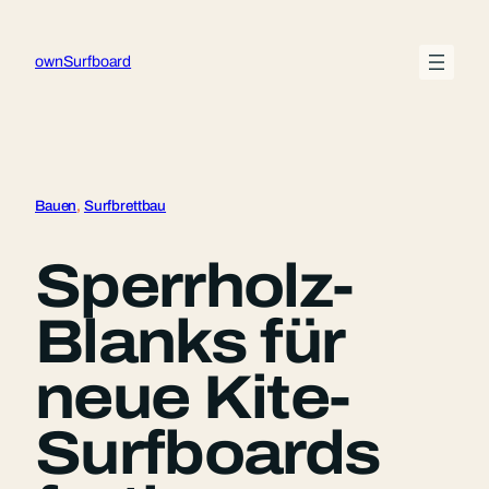
Zum
Inhalt
ownSurfboard
springen
Bauen
, 
Surfbrettbau
Sperrholz-
Blanks für
neue Kite-
Surfboards