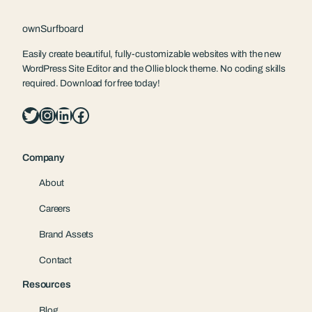
ownSurfboard
Easily create beautiful, fully-customizable websites with the new
WordPress Site Editor and the Ollie block theme. No coding skills
required. Download for free today!
Twitter
Instagram
LinkedIn
Facebook
Company
About
Careers
Brand Assets
Contact
Resources
Blog