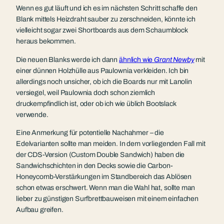
Wenn es gut läuft und ich es im nächsten Schritt schaffe den
Blank mittels Heizdraht sauber zu zerschneiden, könnte ich
vielleicht sogar zwei Shortboards aus dem Schaumblock
heraus bekommen.
Die neuen Blanks werde ich dann
ähnlich wie
Grant Newby
mit
einer dünnen Holzhülle aus Paulownia verkleiden. Ich bin
allerdings noch unsicher, ob ich die Boards nur mit Lanolin
versiegel, weil Paulownia doch schon ziemlich
druckempfindlich ist, oder ob ich wie üblich Bootslack
verwende.
Eine Anmerkung für potentielle Nachahmer – die
Edelvarianten sollte man meiden. In dem vorliegenden Fall mit
der CDS-Version (Custom Double Sandwich) haben die
Sandwichschichten in den Decks sowie die Carbon-
Honeycomb-Verstärkungen im Standbereich das Ablösen
schon etwas erschwert. Wenn man die Wahl hat, sollte man
lieber zu günstigen Surfbrettbauweisen mit einem einfachen
Aufbau greifen.