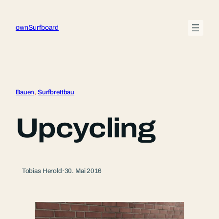
Zum
Inhalt
ownSurfboard
springen
Bauen
, 
Surfbrettbau
Upcycling
Tobias Herold
·
30. Mai 2016