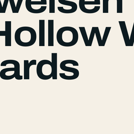
tweisen
Hollow
ards