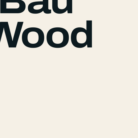
 Bau
 Wood