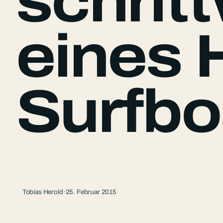
schrit
eines 
Surfbo
Tobias Herold
·
25. Februar 2015