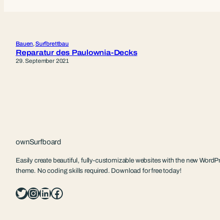
Bauen
, 
Surfbrettbau
Reparatur des Paulownia-Decks
29. September 2021
ownSurfboard
Easily create beautiful, fully-customizable websites with the new WordPr
theme. No coding skills required. Download for free today!
Twitter
Instagram
LinkedIn
Facebook