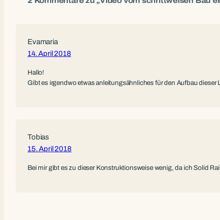
2 Kommentare zu „Video vom schrittweisen Bau e
Evamaria
14. April 2018
Hallo!
Gibt es irgendwo etwas anleitungsähnliches für den Aufbau dieser 
Tobias
15. April 2018
Bei mir gibt es zu dieser Konstruktionsweise wenig, da ich Solid Ra