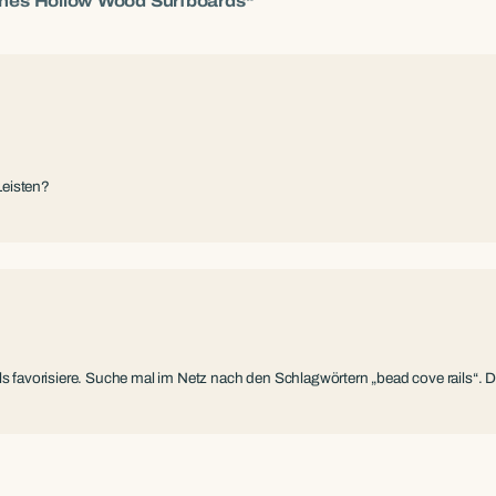
ines Hollow Wood Surfboards“
Leisten?
ils favorisiere. Suche mal im Netz nach den Schlagwörtern „bead cove rails“.