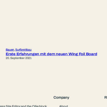
Bauen
, 
Surfbrettbau
Erste Erfahrungen mit dem neuen Wing Foil Board
20. September 2021
Company
R
ess Site Editor and the Ollie block
About