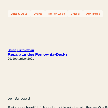
Bead & Cove
Events
Hollow Wood
Shaper
Workshops
Bauen
, 
Surfbrettbau
Reparatur des Paulownia-Decks
29. September 2021
ownSurfboard
Easily create beautiful, fully-customizable websites with the new WordPr