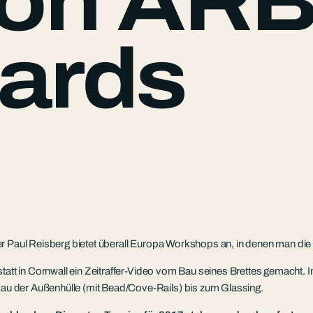
von AR
ards
ber Paul Reisberg bietet überall Europa Workshops an, in denen man d
kstatt in Cornwall ein Zeitraffer-Video vom Bau seines Brettes gemach
u der Außenhülle (mit Bead/Cove-Rails) bis zum Glassing.