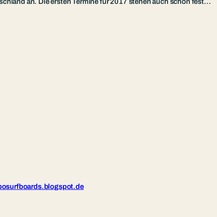
schland an. Die ersten Termine für 2017 stehen auch schon fest…
bosurfboards.blogspot.de